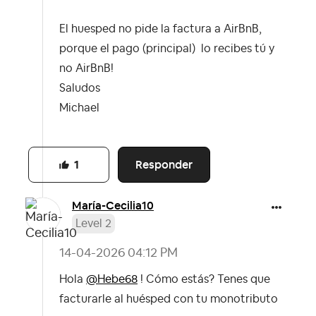
El huesped no pide la factura a AirBnB,
porque el pago (principal) lo recibes tú y
no AirBnB!
Saludos
Michael
Responder
1
María-Cecilia10
Level 2
‎14-04-2026
04:12 PM
Hola
@Hebe68
! Cómo estás? Tenes que
facturarle al huésped con tu monotributo