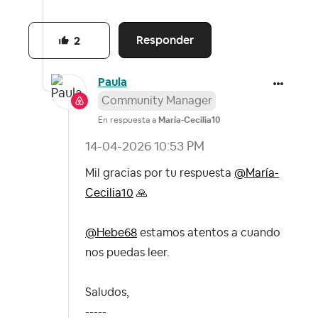
Responder
2
Paula
Community Manager
En respuesta a
María-Cecilia10
‎14-04-2026
10:53 PM
Mil gracias por tu respuesta
@María-
Cecilia10
🙏
@Hebe68
estamos atentos a cuando
nos puedas leer.
Saludos,
-----