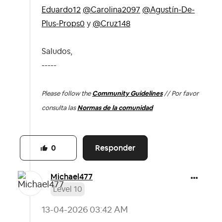
Eduardo12
@Carolina2097
@Agustín-De-
Plus-Props0
y
@Cruz148
Saludos,
-----
Please follow the
Community Guidelines
// Por favor
consulta las
Normas de la comunidad
Responder
0
Michael477
Level 10
‎13-04-2026
03:42 AM