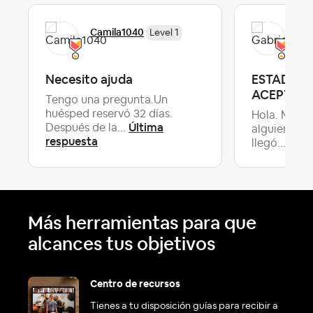
Camila1040
Gab
Level 1
Necesito ajuda
ESTADIA 
ACEPTAD
Tengo una pregunta.Un
huésped reservó 32 días.
Hola. Mucha
Última
Después de la...
alguien pu
respuesta
Últi
llegó...
Más herramientas para que
alcances tus objetivos
Centro de recursos
Tienes a tu disposición guías para recibir a