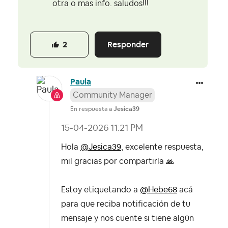
otra o mas info. saludos!!!
Responder
2
Paula
Community Manager
En respuesta a
Jesica39
‎15-04-2026
11:21 PM
Hola
@Jesica39
, excelente respuesta,
mil gracias por compartirla
🙏
Estoy etiquetando a
@Hebe68
acá
para que reciba notificación de tu
mensaje y nos cuente si tiene algún