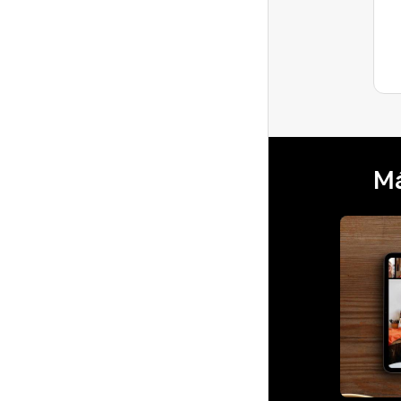
con los cobros de Airbnb. Estoy
Última
recibiendo menos dine...
respuesta
Má