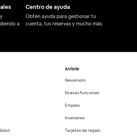
cales
Centro de ayuda
 y
Obtén ayuda para gestionar tu
udiendo a
cuenta, tus reservas y mucho más.
Airbnb
Newsroom
Nuevas funciones
Empleo
Inversores
lidad
Tarjetas de regalo