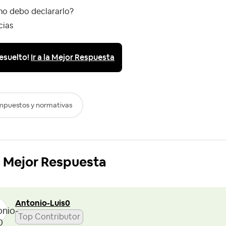
o debo declararlo?
cias
esuelto!
Ir a la Mejor Respuesta
mpuestos y normativas
Mejor Respuesta
Antonio-Luis0
Top Contributor