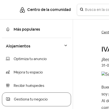
Centro de la comunidad
Más populares
Cent
Alojamientos
IV
Optimiza tu anuncio
¡Re
‎31-
Mejora tu espacio
Recibir huéspedes
Bue
soy 
Gestiona tu negocio
Al d
comi