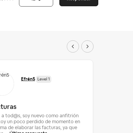
Efrén5
Level 1
cturas
Para lo
espacio
 a tod@s, soy nuevo como anfitrión
Seg...
toy un poco perdido de momento en
ema de elaborar las facturas, ya que
Hola todos