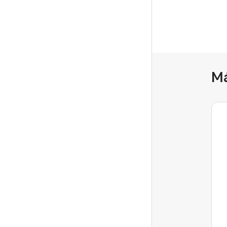
M
Yheny0
Level 1
RETENCIONES de
localpayment
Hola a todos.Quería consultar si a
alguien más le está pasando lo mismo