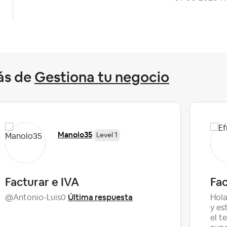
ás de
Gestiona tu negocio
Manolo35
Level 1
Facturar e IVA
Fa
Última respuesta
@Antonio-Luis0
Hola
y es
el t