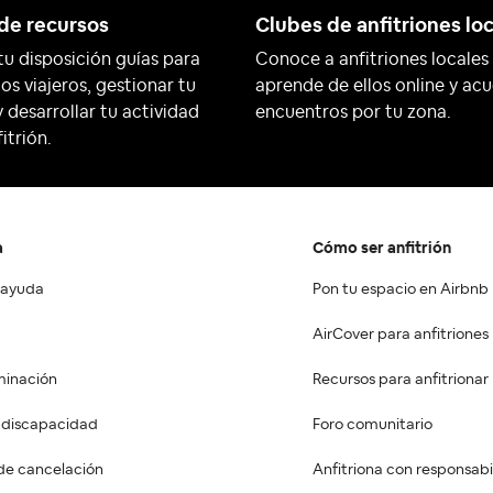
de recursos
Clubes de anfitriones lo
tu disposición guías para
Conoce a anfitriones locales
 los viajeros, gestionar tu
aprende de ellos online y ac
 desarrollar tu actividad
encuentros por tu zona.
itrión.
a
Cómo ser anfitrión
 ayuda
Pon tu espacio en Airbnb
AirCover para anfitriones
minación
Recursos para anfitrionar
a discapacidad
Foro comunitario
de cancelación
Anfitriona con responsabi