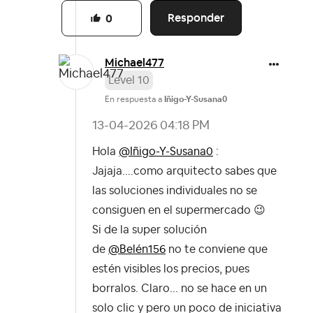
Responder
0
Michael477
Level 10
En respuesta a
Iñigo-Y-Susana0
‎13-04-2026
04:18 PM
Hola
@Iñigo-Y-Susana0
:
Jajaja....como arquitecto sabes que
las soluciones individuales no se
consiguen en el supermercado
😉
Si de la super solución
de
@Belén156
no te conviene que
estén visibles los precios, pues
borralos. Claro... no se hace en un
solo clic y pero un poco de iniciativa