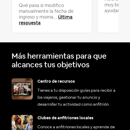
muy bien!! 
Qué pasa si modifico
ayudar co..
manualmente la fecha de
Última
ingreso y misma...
respuesta
Más herramientas para que
alcances tus objetivos
Centro de recursos
Tienes a tu disposición guías para recibir a
los viajeros, gestionar tu anuncio y
desarrollar tu actividad como anfitrión.
Clubes de anfitriones locales
Conoce a anfitriones locales y aprende de