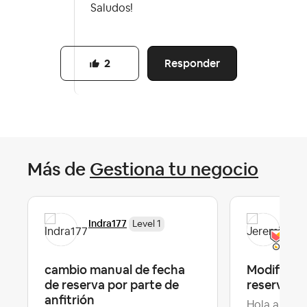
Saludos!
Responder
2
Más de
Gestiona tu negocio
Indra177
Jer
Level 1
cambio manual de fecha
Modificac
de reserva por parte de
reserva
anfitrión
Hola a todo