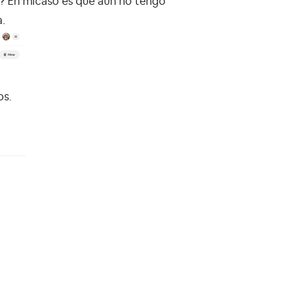
n? En micaso es que aún no tengo
a.
os.