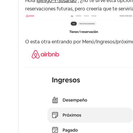
Hola
@Iñigo-Y-Susana0
, ¿no te sirve esta opció
reservaciones futuras, pero creería que te servirí
O esta otra entrando por Menú/Ingresos/próxim