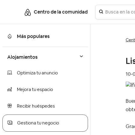
Centro de la comunidad
Más populares
Cent
Alojamientos
Li
Optimiza tu anuncio
‎10-
Mejora tu espacio
Buen
Recibir huéspedes
obte
Gestiona tu negocio
Gra