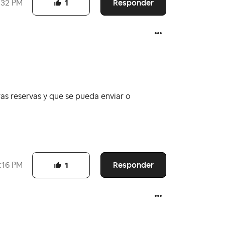
Responder
:32 PM
1
ras reservas y que se pueda enviar o
Responder
:16 PM
1