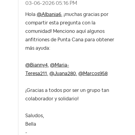
‎03-06-2026
05:16 PM
Hola
@Albania6
, ¡muchas gracias por
compartir esta pregunta con la
comunidad! M
enciono aquí algunos
anfitriones de Punta Cana para obtener
más ayuda:
@Bianny4
,
@Maria-
Teresa211
,
@Juana280
,
@Marcos958
¡Gracias a todos por ser un grupo tan
colaborador y solidario!
Saludos,
Bella
-