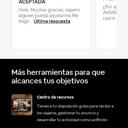
ACEPTADA
¿Por qué un
Hola. Muchas gracias, espero
Airbnb pued
alguien pueda ayudarme.Me
casi n...
Última respuesta
llegó...
Más herramientas para que
alcances tus objetivos
Centro de recursos
Tienes a tu disposición guías para recibir a
los viajeros, gestionar tu anuncio y
desarrollar tu actividad como anfitrión.