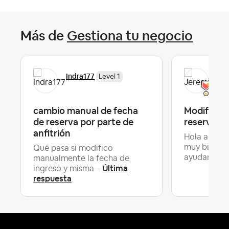
Más de
Gestiona tu negocio
Indra177
Jer
Level 1
cambio manual de fecha
Modificac
de reserva por parte de
reserva
anfitrión
Hola a todo
muy bien!! 
Qué pasa si modifico
ayudar co..
manualmente la fecha de
Última
ingreso y misma...
respuesta