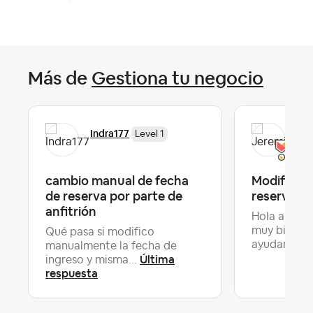
Más de
Gestiona tu negocio
Indra177
Jer
Level 1
cambio manual de fecha
Modificac
de reserva por parte de
reserva
anfitrión
Hola a todo
muy bien!! 
Qué pasa si modifico
ayudar co..
manualmente la fecha de
Última
ingreso y misma...
respuesta