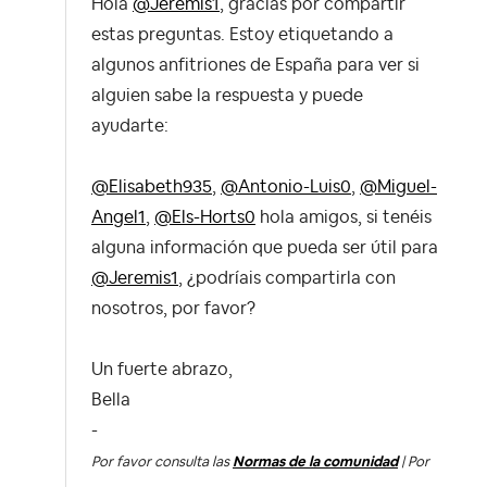
Hola
@Jeremis1
, gracias por compartir
estas preguntas. Estoy etiquetando a
algunos anfitriones de España para ver si
alguien sabe la respuesta y puede
ayudarte:
@Elisabeth935
,
@Antonio-Luis0
,
@Miguel-
Angel1
,
@Els-Horts0
hola amigos, si tenéis
alguna información que pueda ser útil para
@Jeremis1
, ¿podríais compartirla con
nosotros, por favor?
Un fuerte abrazo,
Bella
-
Por favor consulta las
Normas de la comunidad
| Por