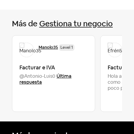
Más de
Gestiona tu negocio
Manolo35
Efr
Level 1
Facturar e IVA
Facturas
Última
@Antonio-Luis0
Hola a tod@
respuesta
como anfitr
poco perd..