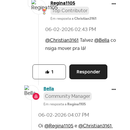
Regina1105
Top Contributor
Em resposta a
Christian3161
‎06-02-2026
02:43 PM
@Christian3161
Talvez
@Bella
co
nsiga mover pra lá!
Responder
1
Bella
Community Manager
Em resposta a
Regina1105
‎06-02-2026
04:07 PM
Oi
@Regina1105
e
@Christian3161
,