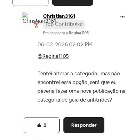
Christian3161
Top Contributor
Em resposta a
Regina1105
‎06-02-2026
02:02 PM
@Regina1105
Tentei alterar a categoria,
mas não
encontrei essa opção, será que eu
deveria fazer uma nova publicação na
categoria de guia de anfitriões?
Responder
0