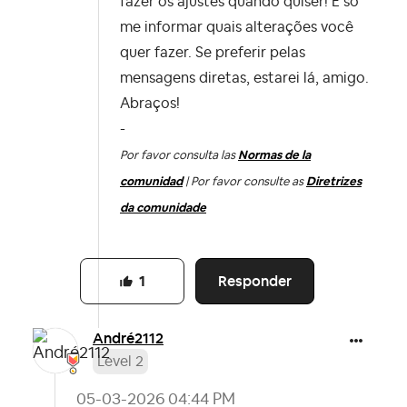
fazer os ajustes quando quiser! É só
me informar quais alterações você
quer fazer. Se preferir pelas
mensagens diretas, estarei lá, amigo.
Abraços!
-
Por favor consulta las
Normas de la
comunidad
| Por favor consulte as
Diretrizes
da comunidade
Responder
1
André2112
Level 2
‎05-03-2026
04:44 PM