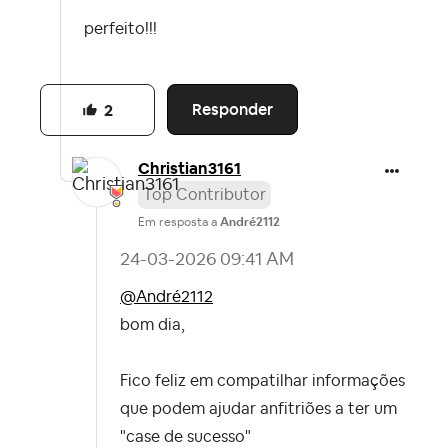
perfeito!!!
Responder
2
Christian3161
Top Contributor
Em resposta a
André2112
‎24-03-2026
09:41 AM
@André2112
bom dia,
Fico feliz em compatilhar informações
que podem ajudar anfitriões a ter um
"case de sucesso"