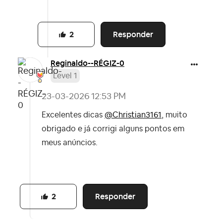
Responder
2
Reginaldo--RÉGI
Z-0
Level 1
‎23-03-2026
12:53 PM
Excelentes dicas
@Christian3161
, muito
obrigado e já corrigi alguns pontos em
meus anúncios.
Responder
2