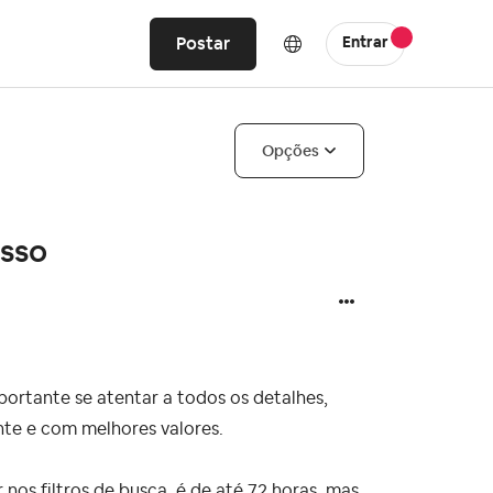
Postar
Entrar
Opções
esso
ortante se atentar a todos os detalhes,
te e com melhores valores.
os filtros de busca, é de até 72 horas, mas