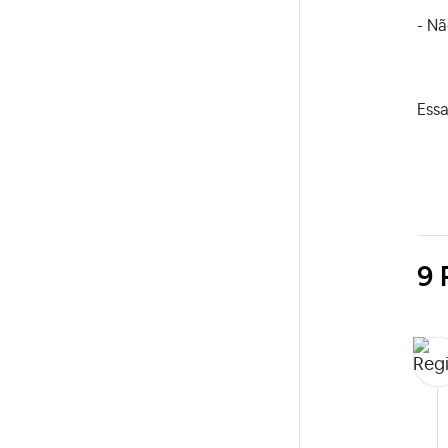
- Nã
Essa
9 