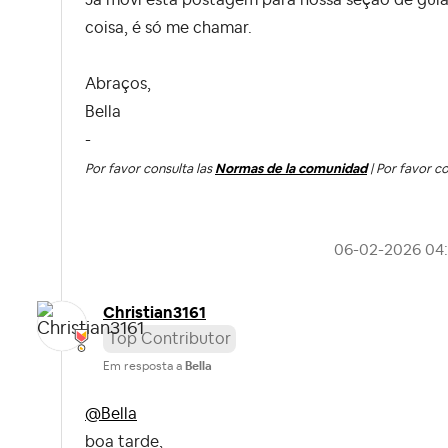
Já movi esta postagem para nossa seção de gui
coisa, é só me chamar.
Abraços,
Bella
-
Por favor consulta las
Normas de la comunidad
| Por favor c
‎06-02-2026
04
Christian3161
Top Contributor
Em resposta a
Bella
@Bella
boa tarde,