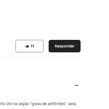
.
Responder
11
 útil na seção "guias de anfitriões", será