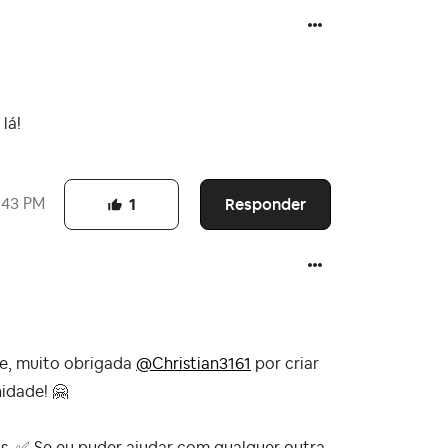
lá!
Responder
:43 PM
1
te, muito obrigada
@Christian3161
por criar
nidade!
🤗