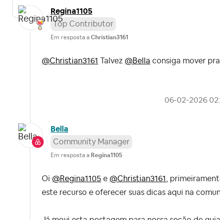
Regina1105
Top Contributor
Em resposta a
Christian3161
@Christian3161
Talvez
@Bella
consiga mover pra 
‎06-02-2026
02
Bella
Community Manager
Em resposta a
Regina1105
Oi
@Regina1105
e
@Christian3161
, primeiramen
este recurso e oferecer suas dicas aqui na comu