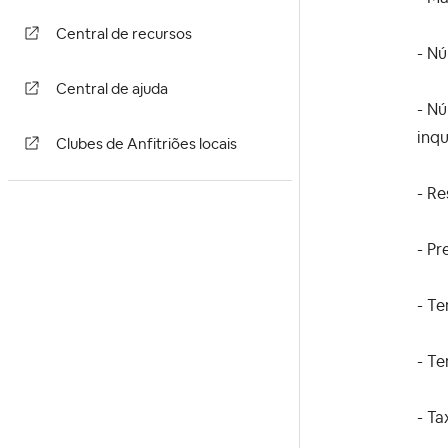
Central de recursos
- N
Central de ajuda
- Nú
inqu
Clubes de Anfitriões locais
- Re
- Pr
- T
- Te
- Ta