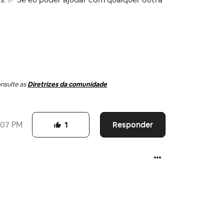
as.
✅
Se eu puder ajudar com qualquer outra
onsulte as
Diretrizes da comunidade
Responder
:07 PM
1