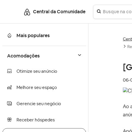
Central da Comunidade
Mais populares
Cent
Re
Acomodações
[G
Otimize seu anúncio
‎06
Melhore seu espaço
Gerencie seu negócio
Ao a
anú
Receber hóspedes
Após