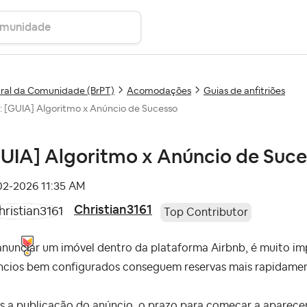
ral da Comunidade (BrPT)
Acomodações
Guias de anfitriões
: [GUIA] Algoritmo x Anúncio de Sucesso
UIA] Algoritmo x Anúncio de Suc
-02-2026
11:35 AM
Christian3161
Top Contributor
nunciar um imóvel dentro da plataforma Airbnb, é muito imp
ncios bem configurados conseguem reservas mais rapidamen
 a publicação do anúncio, o prazo para começar a aparecer n