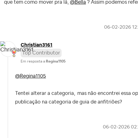
que tem como mover pra lá,
@Bella
? Assim podemos refer
‎06-02-2026
12
Christian3161
Top Contributor
Em resposta a
Regina1105
@Regina1105
Tentei alterar a categoria,
mas não encontrei essa op
publicação na categoria de guia de anfitriões?
‎06-02-2026
02