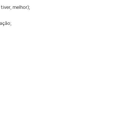
iver, melhor);
ração;