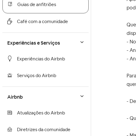
Guias de anfitriões
pod
Café com a comunidade
Que
disp
- No
Experiências e Serviços
- An
- An
Experiências do Airbnb
Para
Serviços do Airbnb
ques
Airbnb
- D
Atualizações do Airbnb
- Qu
Diretrizes da comunidade
- Ma