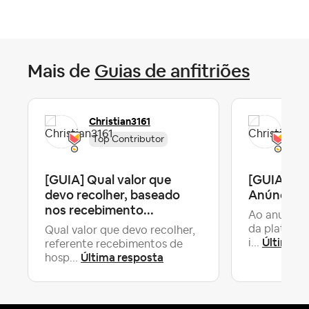
Mais de
Guias de anfitriões
Christian3161
Chr
Top Contributor
To
[GUIA] Qual valor que
[GUIA] Al
devo recolher, baseado
Anúncio d
nos recebimento...
Ao anunciar
da platafor
Qual valor que devo recolher,
Última r
i...
referente recebimentos de
Última resposta
hosp...