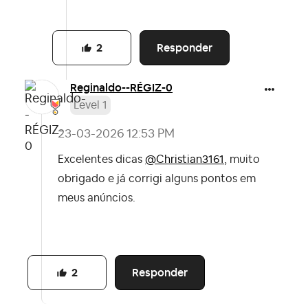
Responder
2
Reginaldo--RÉGI
Z-0
Level 1
‎23-03-2026
12:53 PM
Excelentes dicas
@Christian3161
, muito
obrigado e já corrigi alguns pontos em
meus anúncios.
Responder
2