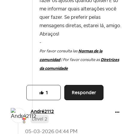
fazer os ajustes quando quiser! É só
me informar quais alterações você
quer fazer. Se preferir pelas
mensagens diretas, estarei lá, amigo.
Abraços!
-
Por favor consulta las
Normas de la
comunidad
| Por favor consulte as
Diretrizes
da comunidade
Responder
1
André2112
Level 2
‎05-03-2026
04:44 PM