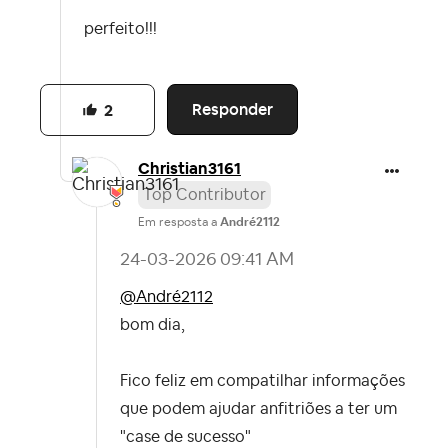
perfeito!!!
Responder
2
Christian3161
Top Contributor
Em resposta a
André2112
‎24-03-2026
09:41 AM
@André2112
bom dia,
Fico feliz em compatilhar informações
que podem ajudar anfitriões a ter um
"case de sucesso"