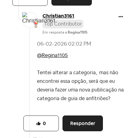
Christian3161
Top Contributor
Em resposta a
Regina1105
‎06-02-2026
02:02 PM
@Regina1105
Tentei alterar a categoria,
mas não
encontrei essa opção, será que eu
deveria fazer uma nova publicação na
categoria de guia de anfitriões?
Responder
0