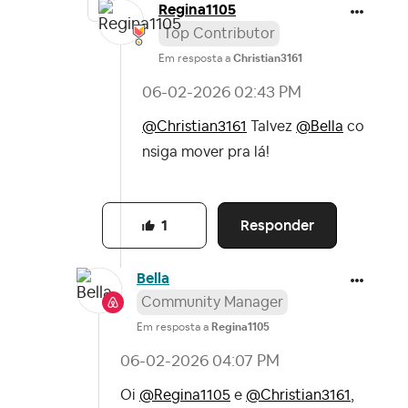
Regina1105
Top Contributor
Em resposta a
Christian3161
‎06-02-2026
02:43 PM
@Christian3161
Talvez
@Bella
co
nsiga mover pra lá!
Responder
1
Bella
Community Manager
Em resposta a
Regina1105
‎06-02-2026
04:07 PM
Oi
@Regina1105
e
@Christian3161
,