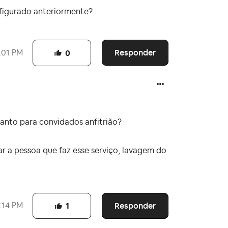
onfigurado anteriormente?
Responder
:01 PM
0
quanto para convidados anfitrião?
 a pessoa que faz esse serviço, lavagem do
Responder
:14 PM
1