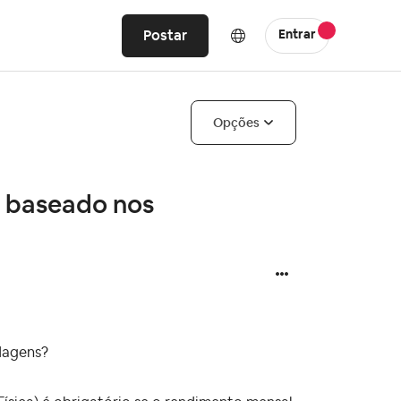
Postar
Entrar
Opções
, baseado nos
dagens?