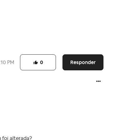
Responder
:10 PM
0
 foi alterada?