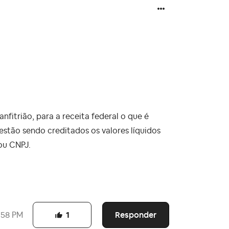
nfitrião, para a receita federal o que é
estão sendo creditados os valores líquidos
 ou CNPJ.
Responder
:58 PM
1