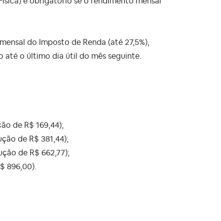
ísica) é obrigatório se o rendimento mensal
 mensal do Imposto de Renda (até 27,5%),
até o último dia útil do mês seguinte.
ção de R$ 169,44);
ução de R$ 381,44);
ução de R$ 662,77);
$ 896,00).