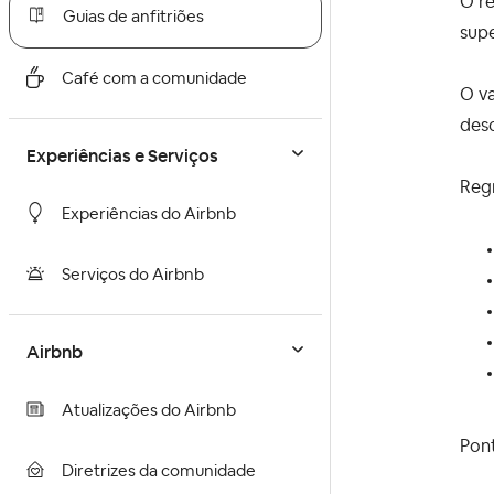
O re
Guias de anfitriões
supe
Café com a comunidade
O va
desc
Experiências e Serviços
Reg
Experiências do Airbnb
Serviços do Airbnb
Airbnb
Atualizações do Airbnb
Pon
Diretrizes da comunidade