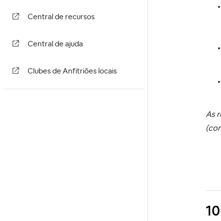
Central de recursos
Central de ajuda
Clubes de Anfitriões locais
As r
(com
10