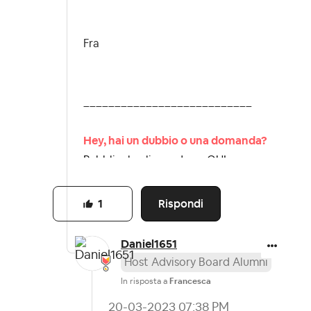
Fra
___________________________
Hey, hai un dubbio o una domanda?
Pubblicala cliccando >>QUI<<
troveremo la risposta insieme.
Dai un’occhiata alla nostra netiquette,
Rispondi
1
le
Linee guida della community
Daniel1651
Host Advisory Board Alumni
In risposta a
Francesca
‎20-03-2023
07:38 PM