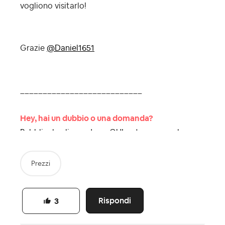
vogliono visitarlo!
Grazie
@Daniel1651
___________________________
Hey, hai un dubbio o una domanda?
Pubblicala cliccando >>QUI<< troveremo la
risposta insieme.
Dai un’occhiata alla nostra netiquette, le
Prezzi
Linee guida della community
Rispondi
3