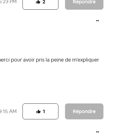
Répondre
6:23 PM
2
merci pour avoir pris la peine de m'expliquer
Répondre
9:15 AM
1