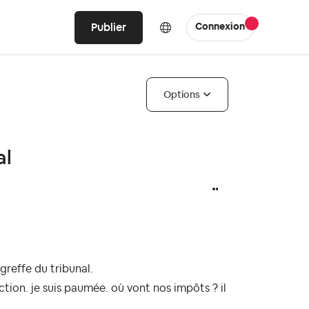
Publier
Connexion
Options
al
greffe du tribunal.
ction. je suis paumée. où vont nos impôts ? il