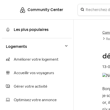
Community Center
Les plus populaires
Comm
Re
Logements
dé
Améliorer votre logement
‎13-
Accueillir vos voyageurs
Gérer votre activité
Bonj
je s
Optimisez votre annonce
or, 
n'y 