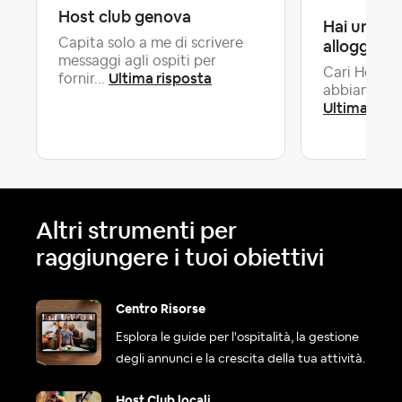
Host club genova
Hai una la
Capita solo a me di scrivere
alloggio?
messaggi agli ospiti per
Cari Host, 
Ultima risposta
fornir...
abbiamo par
Ultima risp
Altri strumenti per
raggiungere i tuoi obiettivi
Centro Risorse
Esplora le guide per l'ospitalità, la gestione
degli annunci e la crescita della tua attività.
Host Club locali