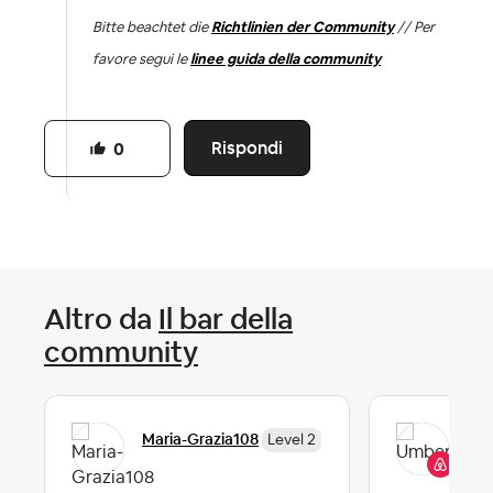
Bitte beachtet die
Richtlinien der Community
// Per
favore segui le
linee guida della community
Rispondi
0
Altro da
Il bar della
community
Um
Maria-Grazia108
Level 2
Co