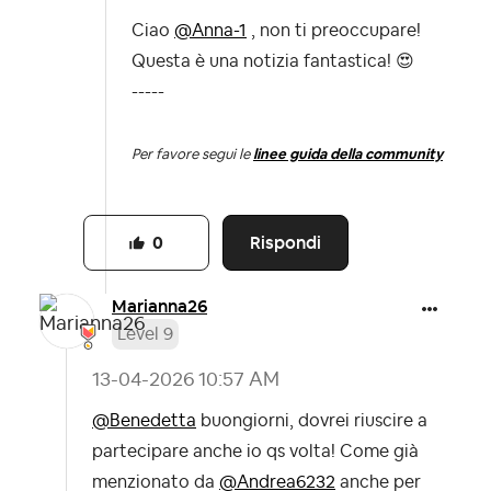
Ciao
@Anna-1
, non ti preoccupare!
Questa è una notizia fantastica!
😍
-----
Per favore segui le
linee guida della community
Rispondi
0
Marianna26
Level 9
‎13-04-2026
10:57 AM
@Benedetta
buongiorni, dovrei riuscire a
partecipare anche io qs volta! Come già
menzionato da
@Andrea6232
anche per