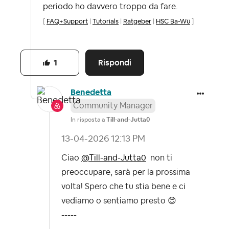
periodo ho davvero troppo da fare.
[
FAQ+Support
|
Tutorials
|
Ratgeber
|
HSC Ba-Wü
]
Rispondi
1
Benedetta
Community Manager
In risposta a
Till-and-Jutta0
‎13-04-2026
12:13 PM
Ciao
@Till-and-Jutta0
non ti
preoccupare, sarà per la prossima
volta! Spero che tu stia bene e ci
vediamo o sentiamo presto
😊
-----