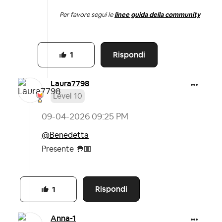
Per favore segui le
linee guida della community
Rispondi
1
Laura7798
Level 10
‎09-04-2026
09:25 PM
@Benedetta
Presente
🤚🏼
Rispondi
1
Anna-1