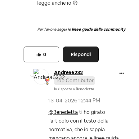
leggo anche io
😊
-----
Per favore segui le
linee guida della community
Rispondi
0
Andrea6232
Top Contributor
In risposta a
Benedetta
‎13-04-2026
12:44 PM
@Benedetta
ti ho girato
l'articolo con il testo della
normativa, che io sappia
mancano ancora le linee guida,