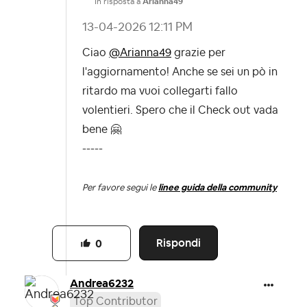
In risposta a
Arianna49
‎13-04-2026
12:11 PM
Ciao
@Arianna49
grazie per
l'aggiornamento! Anche se sei un pò in
ritardo ma vuoi collegarti fallo
volentieri. Spero che il Check out vada
bene
🤗
-----
Per favore segui le
linee guida della community
Rispondi
0
Andrea6232
Top Contributor