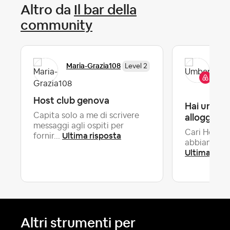
Altro da
Il bar della
community
Um
Maria-Grazia108
Level 2
Co
Host club genova
Hai una la
Capita solo a me di scrivere
alloggio?
messaggi agli ospiti per
Cari Host, 
Ultima risposta
fornir...
abbiamo par
Ultima risp
Altri strumenti per