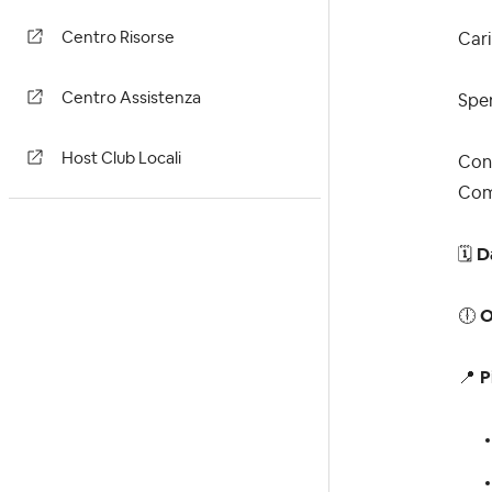
Centro Risorse
Cari
Centro Assistenza
Spe
Host Club Locali
Con 
Comm
🗓
D
🕕
O
📍
P