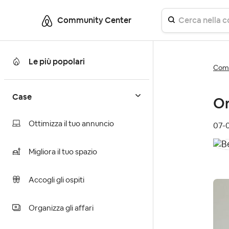
Community Center
Le più popolari
Comm
Case
Or
Ottimizza il tuo annuncio
‎07
Migliora il tuo spazio
Accogli gli ospiti
Organizza gli affari