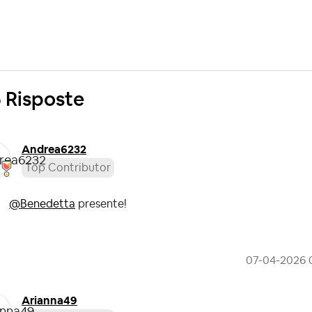
 Risposte
Andrea6232
Top Contributor
@Benedetta
presente!
‎07-04-2026
Arianna49