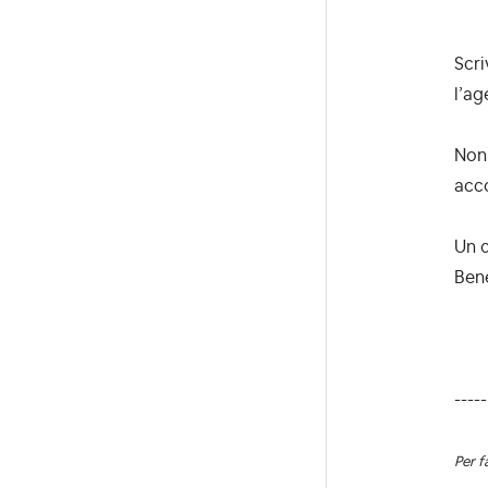
Scri
l’ag
Non 
acco
Un c
Ben
-----
Per f