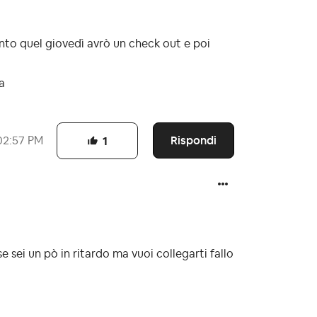
anto quel giovedì avrò un check out e poi
a
Rispondi
02:57 PM
1
 sei un pò in ritardo ma vuoi collegarti fallo