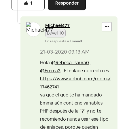
Responder
1
Michael477
Level 10
En respuesta a
Emma3
‎21-03-2020
09:13 AM
Hola
@Rebeca-Isaura0
,
@Emma3
: El enlace correcto es
https://www.airbnb.com/rooms/
17462741
ya que el que te ha mandado
Emma aún contiene variables
PHP después de la "?" y no te
recomiendo nunca usar ese tipo
de enlaces, porque pueden