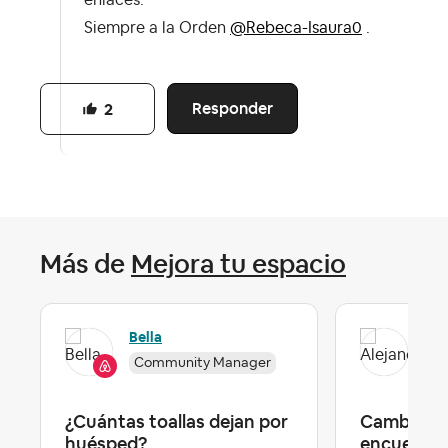
enlaces.
Siempre a la Orden
@Rebeca-Isaura0
.
Responder
2
Más de
Mejora tu espacio
Ale
Bella
Community Manager
Lev
¿Cuántas toallas dejan por
Cambio de
huésped?
encuentro