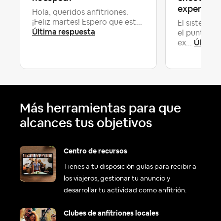
experienc
Hola, queridos anfitriones.
¡Feliz martes! Espero que est...
El sistema 
Última respuesta
el punto de
Última
ex...
Más herramientas para que
alcances tus objetivos
Centro de recursos
Tienes a tu disposición guías para recibir a
los viajeros, gestionar tu anuncio y
desarrollar tu actividad como anfitrión.
Clubes de anfitriones locales