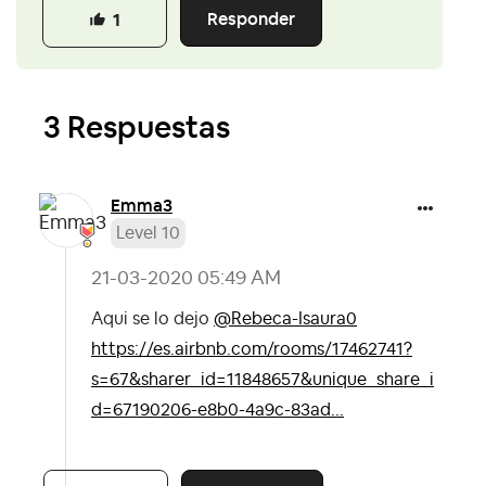
Responder
1
3 Respuestas
Emma3
Level 10
‎21-03-2020
05:49 AM
Aqui se lo dejo
@Rebeca-Isaura0
https://es.airbnb.com/rooms/17462741?
s=67&sharer_id=11848657&unique_share_i
d=67190206-e8b0-4a9c-83ad...