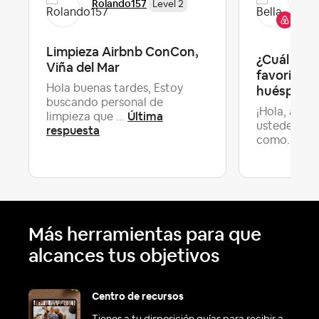
Bel
Rolando157
Level 2
Co
Limpieza Airbnb ConCon,
¿Cuál es 
Viña del Mar
favorita d
Hola buenas tardes, Estoy
huéspedes
buscando personal de
¡Hola, anfit
Última
limpieza que ...
ustedes deb
respuesta
Últ
como...
Más herramientas para que
alcances tus objetivos
Centro de recursos