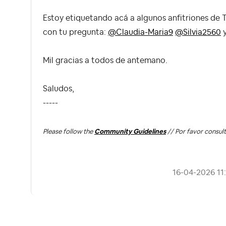
Estoy etiquetando acá a algunos anfitriones de T
con tu pregunta:
@Claudia-Maria9
@Silvia2560
Mil gracias a todos de antemano.
Saludos,
-----
Please follow the
Community Guidelines
// Por favor consult
‎16-04-2026
11