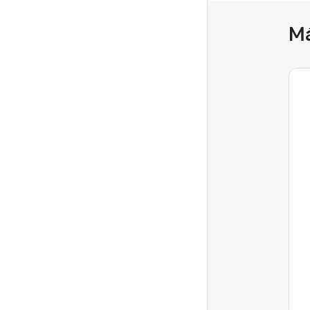
M
Bella
Community Manager
¿Cuál es la comodidad
favorita de sus huéspedes?
🛁
¡Hola, anfitriones! Todos ustedes deben
tener esa comodidad especial que hace
que su espacio sea único y siempre
Última respuesta
reciba...