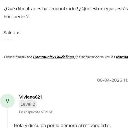
¿Qué dificultades has encontrado? ¿Qué estrategias está
huéspedes?
Saludos.
-----
Please follow the
Community Guidelines
// Por favor consulta las
Normas
‎08-04-2026
11
Viviana621
Level 2
En respuesta a
Paula
Hola y disculpa por la demora al responderte,