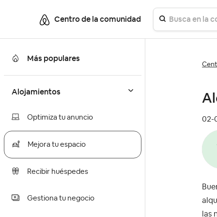
Centro de la comunidad
Más populares
Cent
Alojamientos
Al
Optimiza tu anuncio
‎02
Mejora tu espacio
Recibir huéspedes
Buen
Gestiona tu negocio
alqu
las 