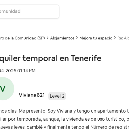
ro de la Comunidad (SP)
Alojamientos
Mejora tu espacio
Re: Al
quiler temporal en Tenerife
-04-2026
01:14 PM
Viviana621
Level 2
os días! Me presento: Soy Viviana y tengo un apartamento ti
ilar por temporada, aunque, la vivienda es de uso turístic
nuevas leyes, cambié y finalmente tengo el Número de regist