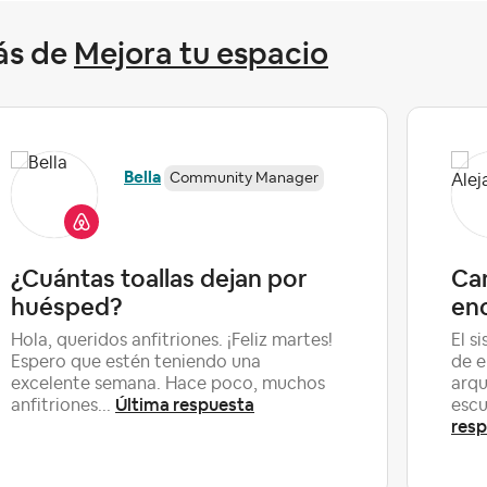
ás de
Mejora tu espacio
Bella
Community Manager
¿Cuántas toallas dejan por
Ca
huésped?
enc
Hola, queridos anfitriones. ¡Feliz martes!
El s
Espero que estén teniendo una
de e
excelente semana. Hace poco, muchos
arqu
Última respuesta
anfitriones...
escu
res