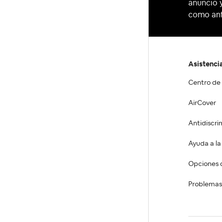
anuncio y
como anf
Asistenci
Centro de
AirCover
Antidiscri
Ayuda a l
Opciones 
Problemas 