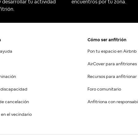
 desarrollar tu actividad
encuentros por tu zona.
itrión.
a
Cómo ser anfitrión
 ayuda
Pon tu espacio en Airbnb
AirCover para anfitriones
minación
Recursos para anfitrionar
a discapacidad
Foro comunitario
de cancelación
Anfitriona con responsabi
en el vecindario