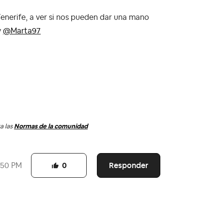
enerife, a ver si nos pueden dar una mano
y
@Marta97
a las
Normas de la comunidad
Responder
:50 PM
0