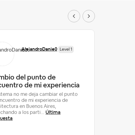
AlejandroDanie0
Level 1
mbio del punto de
¿Qué te
uentro de mi experiencia
actuali
istema no me deja cambiar el punto
Ser anfitr
ncuentro de mi experiencia de
continua.
itectura en Buenos Aires,
lleves re
Última
chando a los parti...
algún pe..
puesta