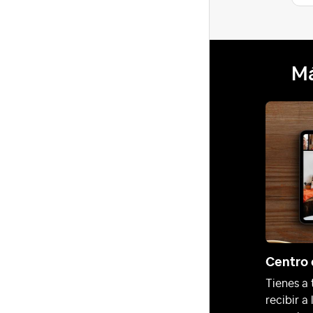
Má
Centro 
Tienes a 
recibir a