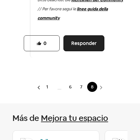
// Per favore segui le
linee guida della
community
Responder
0
1
6
7
8
…
Más de
Mejora tu espacio