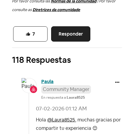
Por favor consulta las
Normas de la comunidad
| Por favor
consulte as
Diretrizes da comunidade
Responder
7
118 Respuestas
Paula
Community Manager
En respuesta a
Laura8525
‎07-02-2026
01:12 AM
Hola
@Laura8525
, muchas gracias por
compartir tu experiencia
😊