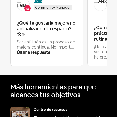
Ale
Bella
Community Manager
Fo
Ma
¿Qué te gustaría mejorar o
¿Cómo inc
actualizar en tu espacio?
prácticas 
🛠️✨
rutina de a
Ser anfitrión es un proceso de
¡Hola a todo
mejora continua. No import...
Última respuesta
sostenibili
Últ
ha cre...
Más herramientas para que
alcances tus objetivos
Centro de recursos