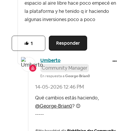
espacio al aire libre hace poco empecé en
la plataforma y he tenido q ir haciendo
algunas inversiones poco a poco
Responder
1
Umberto
Community Manager
En respuesta a
George-Brian0
‎14-05-2026
12:46 PM
Qué cambios estás haciendo,
@George-Brian0
?
😊
-----
Bitte beachtet die
Richtlinien der Community