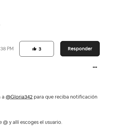
n
Responder
:38 PM
3
á a
@Gloria342
para que reciba notificación
 @ y allí escoges el usuario.