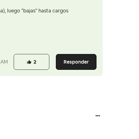
ha), luego "bajas" hasta cargos
Responder
 AM
2