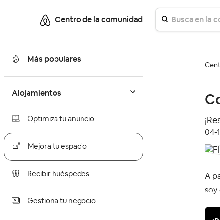
Centro de la comunidad
Más populares
Cent
Alojamientos
Co
Optimiza tu anuncio
¡Re
‎04-
Mejora tu espacio
Recibir huéspedes
A pa
soy
Gestiona tu negocio