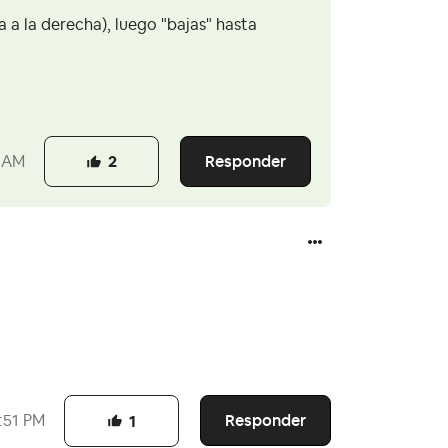
a a la derecha), luego "bajas" hasta
Responder
 AM
2
Responder
:51 PM
1