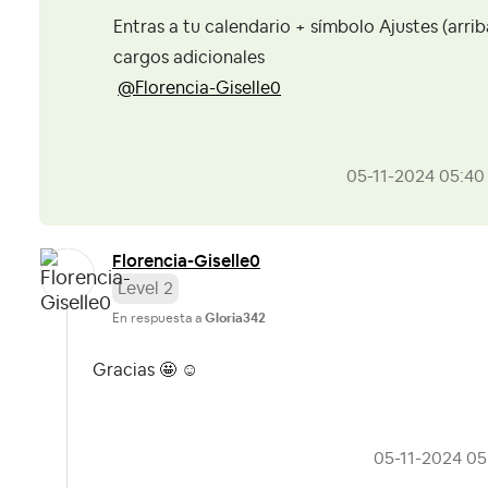
Entras a tu calendario + símbolo Ajustes (arrib
cargos adicionales
@Florencia-Giselle0
‎05-11-2024
05:40
Florencia-Gisel
le0
Level 2
En respuesta a
Gloria342
Gracias 🤩 ☺️
‎05-11-2024
05