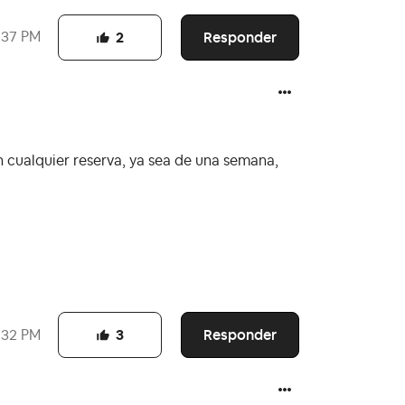
Responder
:37 PM
2
 cualquier reserva, ya sea de una semana,
Responder
:32 PM
3