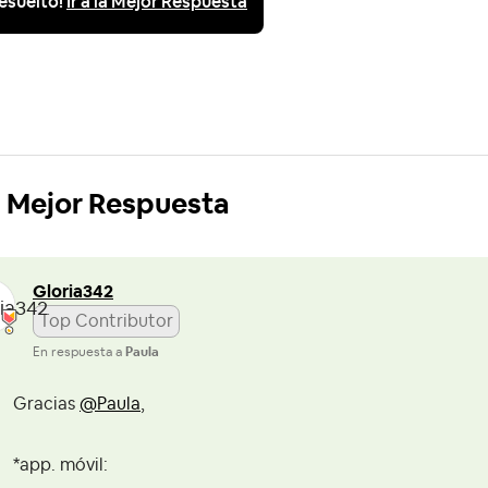
esuelto!
Ir a la Mejor Respuesta
Mejor Respuesta
Gloria342
Top Contributor
En respuesta a
Paula
Gracias
@Paula
,
*app. móvil: