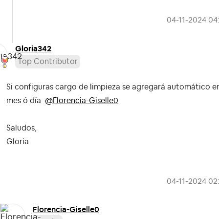
‎04-11-2024
04
Gloria342
Top Contributor
Si configuras cargo de limpieza se agregará automático en
mes ó día
@Florencia-Giselle0
Saludos,
Gloria
‎04-11-2024
02
Florencia-Gisel
le0