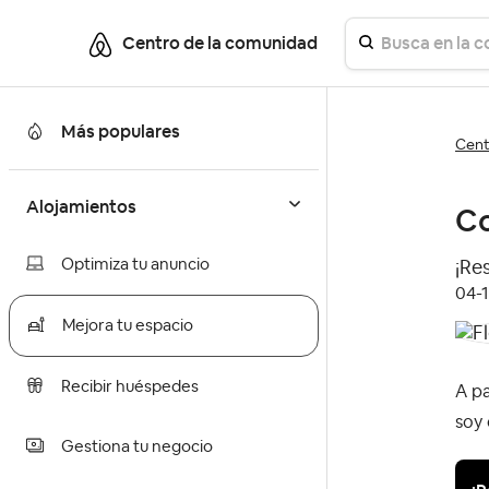
Centro de la comunidad
Más populares
Cent
Alojamientos
Co
Optimiza tu anuncio
¡Re
‎04-
Mejora tu espacio
Recibir huéspedes
A pa
soy
Gestiona tu negocio