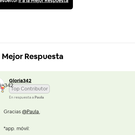
esuelto!
Ir a la Mejor Respuesta
Mejor Respuesta
Gloria342
Top Contributor
En respuesta a
Paula
Gracias
@Paula
,
*app. móvil: