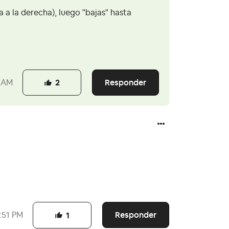
a a la derecha), luego "bajas" hasta
Responder
 AM
2
Responder
:51 PM
1