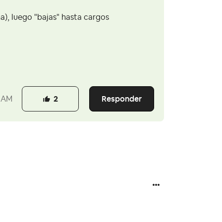
ha), luego "bajas" hasta cargos
Responder
 AM
2