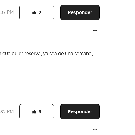
Responder
:37 PM
2
 cualquier reserva, ya sea de una semana,
Responder
:32 PM
3