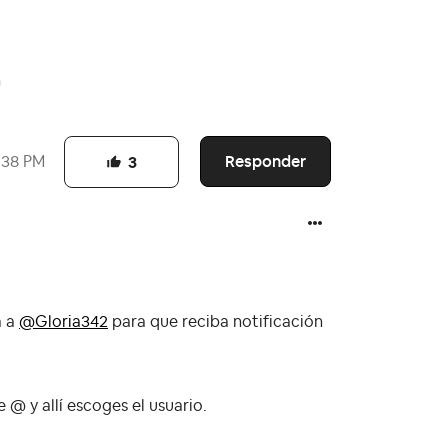
n
Responder
:38 PM
3
á a
@Gloria342
para que reciba notificación
 @ y allí escoges el usuario.