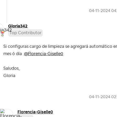
‎04-11-2024
04
Gloria342
Top Contributor
Si configuras cargo de limpieza se agregará automático en
mes ó día
@Florencia-Giselle0
Saludos,
Gloria
‎04-11-2024
02
Florencia-Gisel
le0