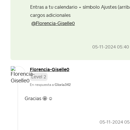
Entras a tu calendario + símbolo Ajustes (arrib
cargos adicionales
@Florencia-Giselle0
‎05-11-2024
05:40
Florencia-Gisel
le0
Level 2
En respuesta a
Gloria342
Gracias 🤩 ☺️
‎05-11-2024
05