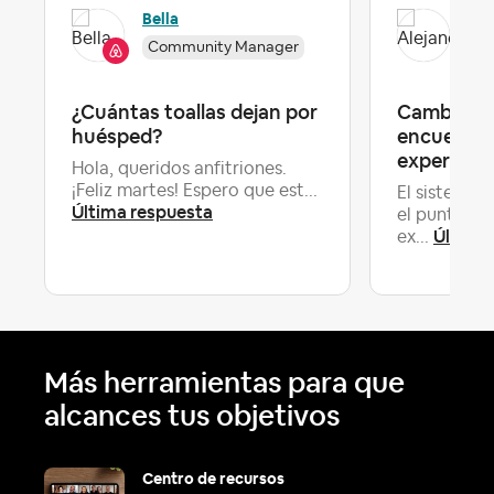
Ale
Bella
Community Manager
Lev
¿Cuántas toallas dejan por
Cambio de
huésped?
encuentro
experienc
Hola, queridos anfitriones.
¡Feliz martes! Espero que est...
El sistema 
Última respuesta
el punto de
Última
ex...
Más herramientas para que
alcances tus objetivos
Centro de recursos