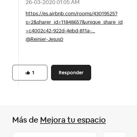
‎26-03-2020
01:05 AM
https://es.airbnb.com/rooms/43019525?
s=2&sharer_id=11848657&unique_share_id
=c4002c42-922d-4ebd-811a-...
@Reinier-Jesus0
Responder
1
Más de
Mejora tu espacio