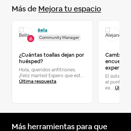
Más de
Mejora tu espacio
Ale
Bella
Community Manager
Lev
¿Cuántas toallas dejan por
Cambio de
huésped?
encuentro
experienc
Hola, queridos anfitriones.
¡Feliz martes! Espero que est...
El sistema 
Última respuesta
el punto de
Última
ex...
Más herramientas para que