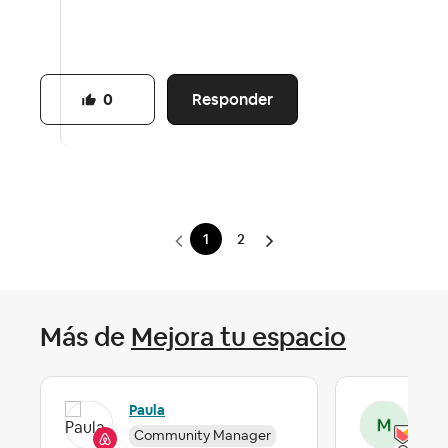
Responder
0
1
2
Más de
Mejora tu espacio
Mj-
Paula
Community Manager
Lev