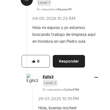
Level 1
En respuesta a
Rayane35
‎04-05-2026
10:23 AM
Hola mi esposo y yo estamos
buscando trabajo de limpieza aquí
en hondura en san Pedro sula
Responder
0
Eglis3
Level 2
En respuesta a
Carlos5146
‎29-01-2025
10:19 PM
Hola, buenas noches!