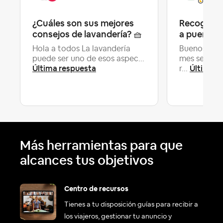
¿Cuáles son sus mejores
Recogida s
consejos de lavandería? 🧺
a puerta
Hola a todos La lavandería
Buenos días,
puede ser uno de esos aspec...
mes se est
Última respuesta
Última r
r...
Más herramientas para que
alcances tus objetivos
Centro de recursos
Tienes a tu disposición guías para recibir a
los viajeros, gestionar tu anuncio y