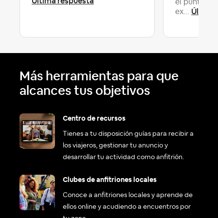
Última respuesta
el punto de
Última
ex...
Más herramientas para que
alcances tus objetivos
Centro de recursos
Tienes a tu disposición guías para recibir a
los viajeros, gestionar tu anuncio y
desarrollar tu actividad como anfitrión.
Clubes de anfitriones locales
Conoce a anfitriones locales y aprende de
ellos online y acudiendo a encuentros por