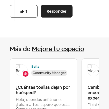
Responder
1
Más de
Mejora tu espacio
Ale
Bella
Community Manager
Lev
¿Cuántas toallas dejan por
Cambio de
huésped?
encuentro
experienc
Hola, queridos anfitriones.
¡Feliz martes! Espero que est...
El sistema 