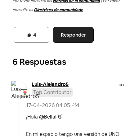
Por favor consulta las
Normas de la comunidad
| Por favor
consulte as
Diretrizes da comunidade
Responder
4
6 Respuestas
Luis-Alejandro5
Top Contributor
‎17-04-2026
04:05 PM
¡Hola
@Bella
!
👋
En mi espacio tengo una versión de UNO