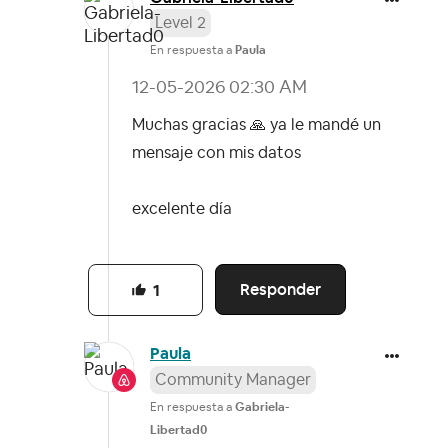
Level 2
En respuesta a
Paula
‎12-05-2026
02:30 AM
Muchas gracias
🙏
ya le mandé un
mensaje con mis datos
excelente día
Responder
1
Paula
Community Manager
En respuesta a
Gabriela-
Libertad0