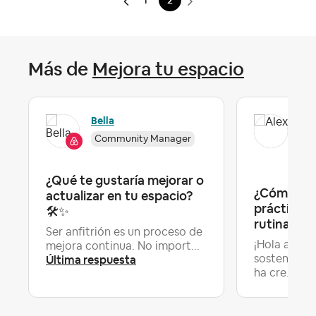
1
2
Más de
Mejora tu espacio
Ale
Bella
Community Manager
Fo
Ma
¿Qué te gustaría mejorar o
¿Cómo inc
actualizar en tu espacio?
prácticas 
🛠️✨
rutina de a
Ser anfitrión es un proceso de
¡Hola a todo
mejora continua. No import...
Última respuesta
sostenibili
Últ
ha cre...