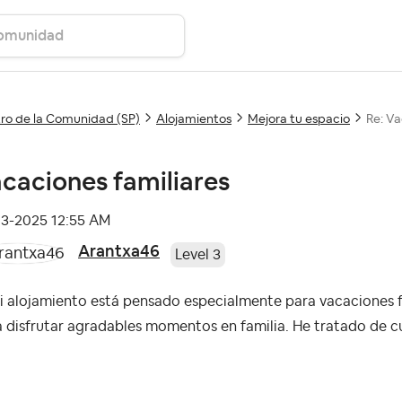
ro de la Comunidad (SP)
Alojamientos
Mejora tu espacio
Re: Va
caciones familiares
03-2025
12:55 AM
Arantxa46
Level 3
i alojamiento está pensado especialmente para vacaciones f
 disfrutar agradables momentos en familia. He tratado de c