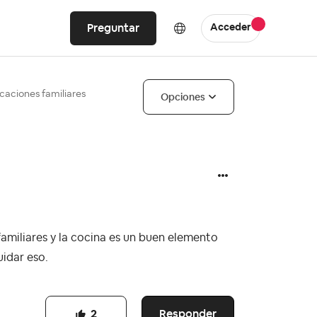
Preguntar
Acceder
caciones familiares
Opciones
amiliares y la cocina es un buen elemento
uidar eso.
Responder
2