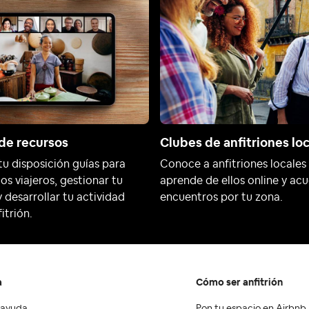
de recursos
Clubes de anfitriones lo
tu disposición guías para
Conoce a anfitriones locales
 los viajeros, gestionar tu
aprende de ellos online y ac
 desarrollar tu actividad
encuentros por tu zona.
itrión.
a
Cómo ser anfitrión
 ayuda
Pon tu espacio en Airbnb