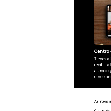
Centro 
Tienes a 
recibir a
anuncio y
como anf
Asistenci
Centro de