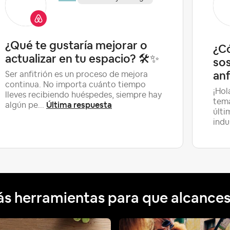
¿Qué te gustaría mejorar o
¿C
actualizar en tu espacio? 🛠️✨
sos
anfi
Ser anfitrión es un proceso de mejora
continua. No importa cuánto tiempo
¡Hol
lleves recibiendo huéspedes, siempre hay
tema
Última respuesta
algún pe...
últi
indu
s herramientas para que alcances 