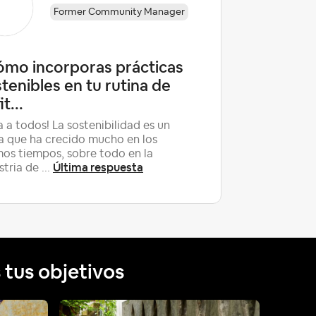
Former Community Manager
¿Cuánta
ómo incorporas prácticas
huésp
tenibles en tu rutina de
t...
Hola, quer
Espero qu
a a todos! La sostenibilidad es un
excelente
 que ha crecido mucho en los
anfitriones
mos tiempos, sobre todo en la
Última respuesta
stria de ...
tus objetivos