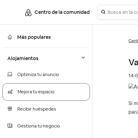
Centro de la comunidad
Más populares
Cent
Alojamientos
Va
Optimiza tu anuncio
‎14-
Mejora tu espacio
Sí m
Recibir huéspedes
para
Gestiona tu negocio