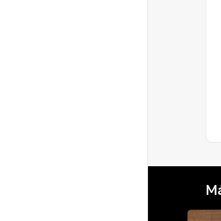
¿Cuál es la amenidad más
inusual que ofreces en tu
alojamien...
¡Hola, anfitriones! A veces, los detalles
más inesperados son los que generan las
mejores evaluaciones y hacen que los ...
Última respuesta
Má