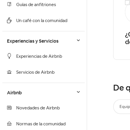
Guías de anfitriones
Antonio-Manuel14
Level 1
Un café con la comunidad
Que puedo cambiar en mi
¿
anuncio
d
Experiencias y Servicios
Experiencias de Airbnb
Servicios de Airbnb
De q
Airbnb
Equi
Novedades de Airbnb
Normas de la comunidad