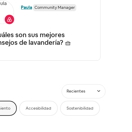
Paula
Community Manager
áles son sus mejores
alfom
sejos de lavandería? 🧺
no?
Recientes
iento
Accesibilidad
Sostenibilidad