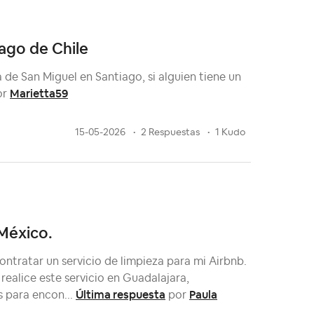
iago de Chile
 de San Miguel en Santiago, si alguien tiene un
Marietta59
or
15-05-2026
2 Respuestas
1 Kudo
 México.
ntratar un servicio de limpieza para mi Airbnb.
ealice este servicio en Guadalajara,
Última respuesta
Paula
s para encon...
por