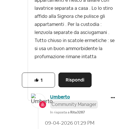
appartamenti e riesco a lavare con
lavatrice separata a casa . Lo lo stiro
affido alla Signora che pulisce gli
appartamenti . Per la custodia :
lenzuola separate da asciugamani .
Tutto chiuso in scatole ermetiche : se
si usa un buon ammorbidente la
profumazione rimane intatta
Rispondi
1
Umberto
Community Manager
In risposta a
Rita3287
‎09-04-2026
01:29 PM