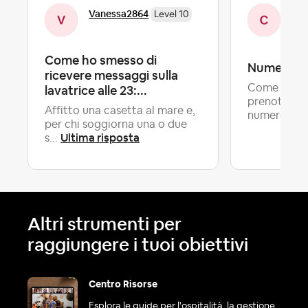
Ca
Vanessa2864
Level 10
Lev
Come ho smesso di
Numero di 
ricevere messaggi sulla
lavatrice alle 23:...
Come mai qu
prenotazion
Affitto una casetta al mare e,
numero...
per chi soggiorna una o due
Ultima risposta
s...
Altri strumenti per
raggiungere i tuoi obiettivi
Centro Risorse
Esplora le guide per l'ospitalità, la gestione