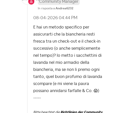
Community Manager
In risposta a
Andrea6232
‎08-04-2026
04:44 PM
E hai un metodo specifico per
assicurarti che la biancheria resti
fresca tra un check-out e il check-in
successivo (o anche semplicemente
nel tempo)? Io metto i sacchettini di
lavanda nel mio armadio della
biancheria, ma se non li premo ogni
tanto, quel buon profumo di lavanda
scompare (e mi viene la paura
possano annidarsi farfalle & Co.
😱
)
-----
Bitte beachtet die
Richtlinien der Community