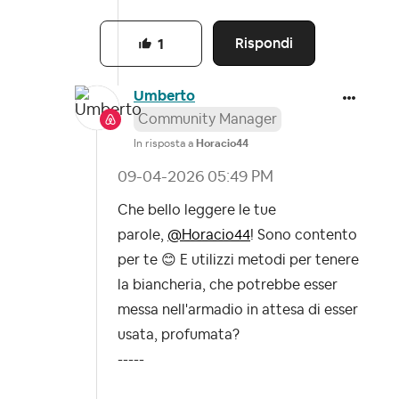
Rispondi
1
Umberto
Community Manager
In risposta a
Horacio44
‎09-04-2026
05:49 PM
Che bello leggere le tue
parole,
@Horacio44
! Sono contento
per te
😊
E utilizzi metodi per tenere
la biancheria, che potrebbe esser
messa nell'armadio in attesa di esser
usata, profumata?
-----