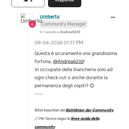
2
Umberto
Community Manager
In risposta a
Andrea6232
‎08-04-2026
01:17 PM
Questa è sicuramente una grandissima
fortuna,
@Andrea6232
!
Vi occupate della biancheria solo ad
ogni check out o anche durante la
permanenza degli ospiti?
😊
-----
Bitte beachtet die
Richtlinien der Community
// Per favore segui le
linee guida della
community