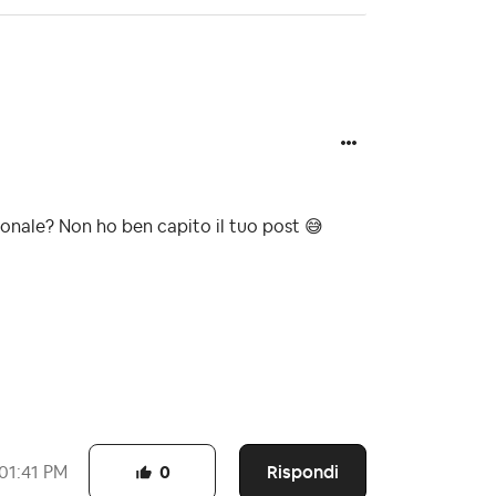
onale? Non ho ben capito il tuo post
😅
Rispondi
01:41 PM
0