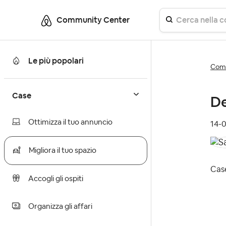
Community Center
Le più popolari
Comm
Case
De
Ottimizza il tuo annuncio
‎14-
Migliora il tuo spazio
Case
Accogli gli ospiti
Organizza gli affari