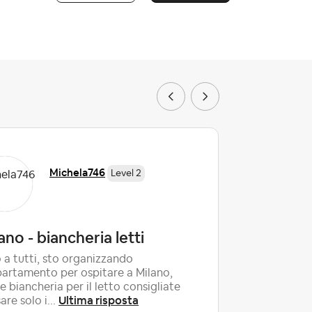
Michela746
Level 2
ano - biancheria letti
Cinzia 
 a tutti, sto organizzando
Ieri ho avu
partamento per ospitare a Milano,
e non ho 
 biancheria per il letto consigliate
parlano né
Ultima risposta
Ultima 
are solo i...
...