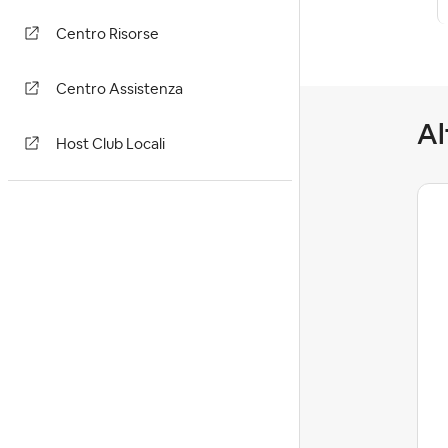
Centro Risorse
Centro Assistenza
Al
Host Club Locali
Benedetta
Community Manager
Quali sono i tuoi tocchi
speciali per un soggiorno
memorabil...
Ciao a tutti, Dopo aver letto le vostre