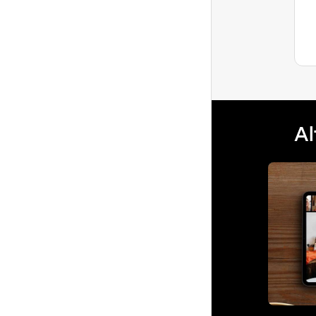
fantastiche recensioni che i vostri cari
ospiti vi hanno lasciato nell’ultimo mio...
Ultima risposta
Al