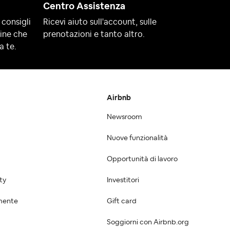
Centro Assistenza
 consigli
Ricevi aiuto sull'account, sulle
line che
prenotazioni e tanto altro.
a te.
Airbnb
Newsroom
Nuove funzionalità
Opportunità di lavoro
ty
Investitori
mente
Gift card
Soggiorni con Airbnb.org