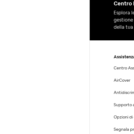
Centro 
Esplora le
gestione 
della tua 
Assistenz
Centro As
AirCover
Antidiscri
Supporto al
Opzioni di
Segnala pr