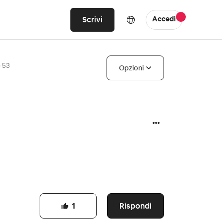
Scrivi
Accedi
e 53
Opzioni
Rispondi
1