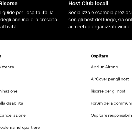
Risorse
Host Club locali
 guide per l'ospitalità, la
Socializza e scambia preziosi
degli annunci e la crescita
con gli host del luogo, sia on
attività.
ai meetup organizzati vicino 
a
Ospitare
sistenza
Apri un Airbnb
AirCover per gli host
minazione
Risorse per gli host
la disabilità
Forum della communi
 cancellazione
Ospitare responsabil
oblema nel quartiere