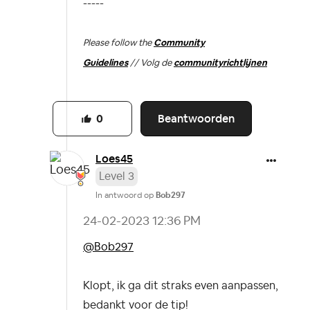
-----
Please follow the
Community
Guidelines
// Volg de
communityrichtlijnen
Beantwoorden
0
Loes45
Level 3
In antwoord op
Bob297
‎24-02-2023
12:36 PM
@Bob297
Klopt, ik ga dit straks even aanpassen,
bedankt voor de tip!