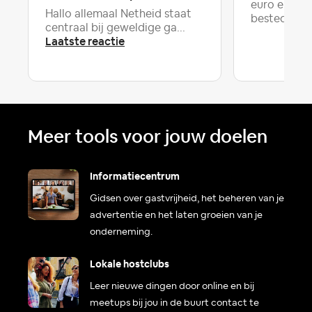
euro en da
Hallo allemaal Netheid staat
besteding bi
centraal bij geweldige ga...
Laatste reactie
Meer tools voor jouw doelen
Informatiecentrum
Gidsen over gastvrijheid, het beheren van je
advertentie en het laten groeien van je
onderneming.
Lokale hostclubs
Leer nieuwe dingen door online en bij
meetups bij jou in de buurt contact te