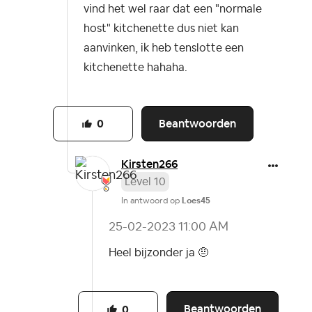
vind het wel raar dat een "normale
host" kitchenette dus niet kan
aanvinken, ik heb tenslotte een
kitchenette hahaha.
Beantwoorden
0
Kirsten266
Level 10
In antwoord op
Loes45
‎25-02-2023
11:00 AM
Heel bijzonder ja 🤨
Beantwoorden
0