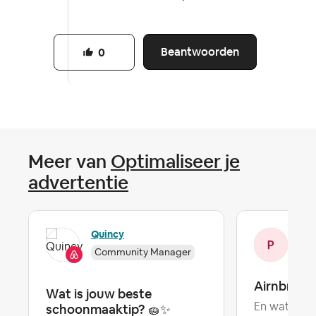
Beantwoorden
0
Meer van
Optimaliseer je
advertentie
Quincy
Pat
Community Manager
Airnbn
Wat is jouw beste
schoonmaaktip? 🧽✨
En wat is h