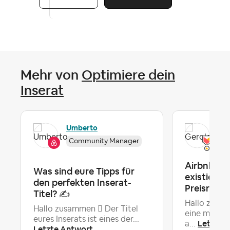
Mehr von
Optimiere dein
Inserat
Umberto
Ger
Community Manager
Airbnb zei
Was sind eure Tipps für
existieren
den perfekten Inserat-
Preisredu
Titel? ✍️
Hallo zusam
Hallo zusammen  Der Titel
eine merkwü
eures Inserats ist eines der...
Letzte 
a...
Letzte Antwort