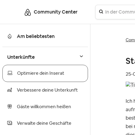
Community Center
Am beliebtesten
Comm
Unterkünfte
St
Optimiere dein Inserat
‎25
Verbessere deine Unterkunft
Ich 
Gäste willkommen heißen
auf
bes
Verwalte deine Geschäfte
bei 
dies