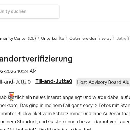
unity Center (DE)
Unterkünfte
Optimiere dein Inserat
Betreff
andortverifizierung
-02-2026
10:24 AM
Till-and-Jutta0
Host Advisory Board Al
hab kürzlich ein neues Inserat angelegt und wurde dabei auf 
merksam. Das ging in meinem Fall ganz easy: 2 Fotos mit St
timmter Blickwinkel vom Schlafzimmer und eine Außenaufna
meinem Standort, und Gäste können besser darauf vertrauen,
em Ort befindet). Die KI erledigte den Rest.