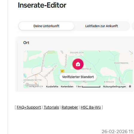
[
FAQ+Support
|
Tutorials
|
Ratgeber
|
HSC Ba-Wü
]
‎26-02-2026
11