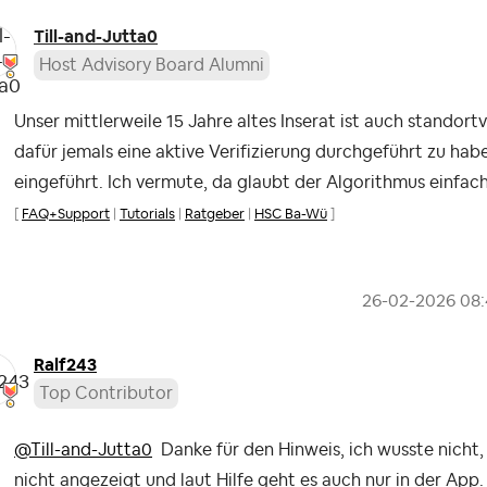
Till-and-Jutta0
Host Advisory Board Alumni
Unser mittlerweile 15 Jahre altes Inserat ist auch standortv
dafür jemals eine aktive Verifizierung durchgeführt zu habe
eingeführt. Ich vermute, da glaubt der Algorithmus einfa
[
FAQ+Support
|
Tutorials
|
Ratgeber
|
HSC Ba-Wü
]
‎26-02-2026
08
Ralf243
Top Contributor
@Till-and-Jutta0
Danke für den Hinweis, ich wusste nicht
nicht angezeigt und laut Hilfe geht es auch nur in der App.