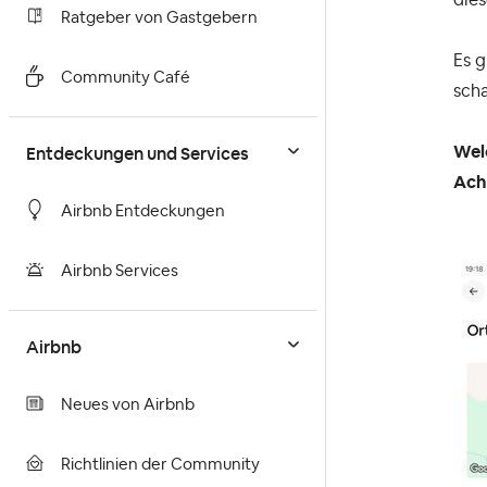
Ratgeber von Gastgebern
Es g
Community Café
scha
Entdeckungen und Services
Wel
Acht
Airbnb Entdeckungen
Airbnb Services
Airbnb
Neues von Airbnb
Richtlinien der Community