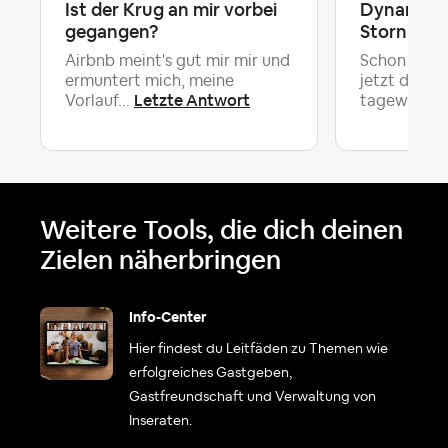
Ist der Krug an mir vorbei
Dynamisc
gegangen?
Stornieru
Airbnb meint's gut mir mir und
Schon geseh
ermuntert mich, meine
jetzt die S
Letzte Antwort
L
Vorlauf...
tagewei...
Weitere Tools, die dich deinen
Zielen näherbringen
Info-Center
Hier findest du Leitfäden zu Themen wie
erfolgreiches Gastgeben,
Gastfreundschaft und Verwaltung von
Inseraten.