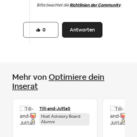
Bitte beachtet die
Richtlinien der Community
Antworten
0
Mehr von
Optimiere dein
Inserat
Till-and-Jutta0
Til
Host Advisory Board
Ho
Alumni
Al