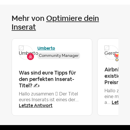
Mehr von
Optimiere dein
Inserat
Umberto
Ger
Community Manager
Airbnb zei
Was sind eure Tipps für
existieren
den perfekten Inserat-
Preisredu
Titel? ✍️
Hallo zusam
Hallo zusammen  Der Titel
eine merkwü
eures Inserats ist eines der...
Letzte 
a...
Letzte Antwort