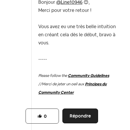
Bonjour
@Line10946
😊
,
Merci pour votre retour !
Vous avez eu une très belle intuition
en créant cela dès le début, bravo à
vous.
-----
Please follow the
Community Guidelines
//
Merci de jeter un oeil aux
Principes du
Community Center
Répondre
0