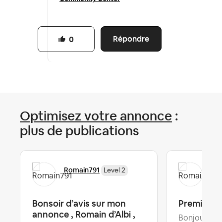
Répondre
0
Optimisez votre annonce
:
plus de publications
Romain791
Rom
Level 2
Bonsoir d’avis sur mon
Premiers 
annonce , Romain d’Albi ,
Bonjour à to