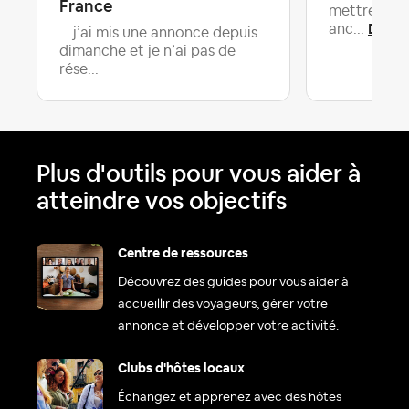
France
mettre dep
Derni
anc...
j’ai mis une annonce depuis
dimanche et je n’ai pas de
rése...
Plus d'outils pour vous aider à
atteindre vos objectifs
Centre de ressources
Découvrez des guides pour vous aider à
accueillir des voyageurs, gérer votre
annonce et développer votre activité.
Clubs d'hôtes locaux
Échangez et apprenez avec des hôtes