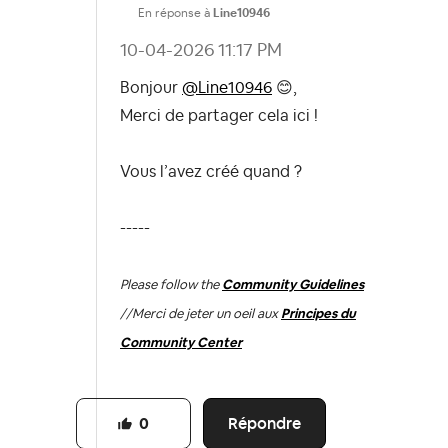
En réponse à
Line10946
‎10-04-2026
11:17 PM
Bonjour
@Line10946
😊
,
Merci de partager cela ici !
Vous l’avez créé quand ?
-----
Please follow the
Community Guidelines
//
Merci de jeter un oeil aux
Principes du
Community Center
Répondre
0