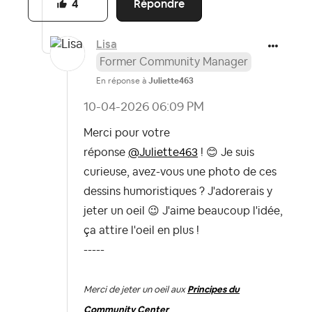
Répondre
4
Lisa
Former Community Manager
En réponse à
Juliette463
‎10-04-2026
06:09 PM
Merci pour votre
réponse
@Juliette463
!
😊
Je suis
curieuse, avez-vous une photo de ces
dessins humoristiques ? J'adorerais y
jeter un oeil
😉
J'aime beaucoup l'idée,
ça attire l'oeil en plus !
-----
Merci de jeter un oeil aux
Principes du
Community Center