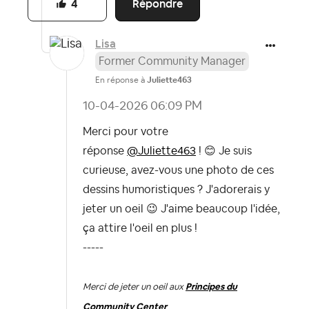
Répondre
4
Lisa
Former Community Manager
En réponse à
Juliette463
‎10-04-2026
06:09 PM
Merci pour votre
réponse
@Juliette463
!
😊
Je suis
curieuse, avez-vous une photo de ces
dessins humoristiques ? J'adorerais y
jeter un oeil
😉
J'aime beaucoup l'idée,
ça attire l'oeil en plus !
-----
Merci de jeter un oeil aux
Principes du
Community Center