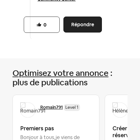
Répondre
0
Optimisez votre annonce
:
plus de publications
Romain791
Hél
Level 1
Premiers pas
Créer des 
réservati
Bonjour à tous,je viens de