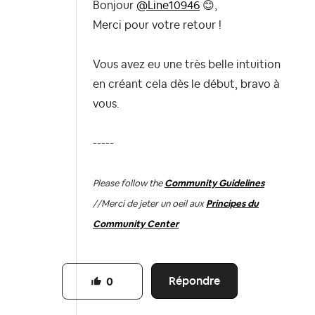
Bonjour
@Line10946
😊
,
Merci pour votre retour !
Vous avez eu une très belle intuition
en créant cela dès le début, bravo à
vous.
-----
Please follow the
Community Guidelines
//
Merci de jeter un oeil aux
Principes du
Community Center
Répondre
0