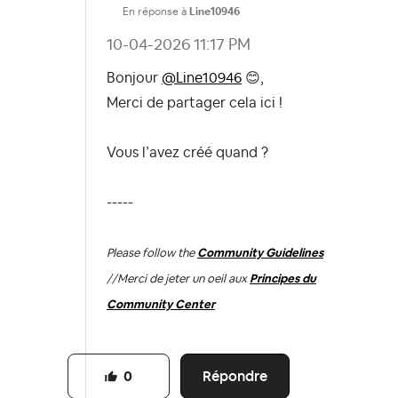
En réponse à
Line10946
‎10-04-2026
11:17 PM
Bonjour
@Line10946
😊
,
Merci de partager cela ici !
Vous l’avez créé quand ?
-----
Please follow the
Community Guidelines
//
Merci de jeter un oeil aux
Principes du
Community Center
Répondre
0