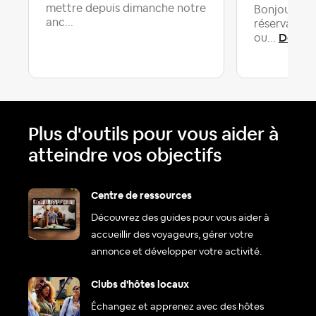
mettre depuis dimanche notre
Bonjour,Je 
anc...
réservation 
Derniè
ou...
Plus d'outils pour vous aider à
atteindre vos objectifs
Centre de ressources
Découvrez des guides pour vous aider à
accueillir des voyageurs, gérer votre
annonce et développer votre activité.
Clubs d'hôtes locaux
Échangez et apprenez avec des hôtes