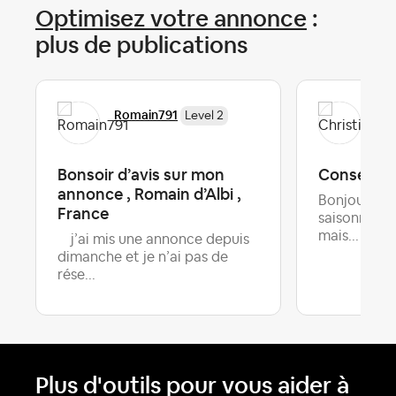
Optimisez votre annonce
:
plus de publications
Romain791
Chr
Level 2
Bonsoir d’avis sur mon
Conseils 1e
annonce , Romain d’Albi ,
Bonjour,Je f
France
saisonnière
Dern
mais...
j’ai mis une annonce depuis
dimanche et je n’ai pas de
rése...
Plus d'outils pour vous aider à