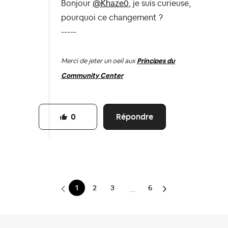
Bonjour
@Khaze0
, je suis curieuse,
pourquoi ce changement ?
-----
Merci de jeter un oeil aux
Principes du
Community Center
Répondre
0
1
2
3
6
…