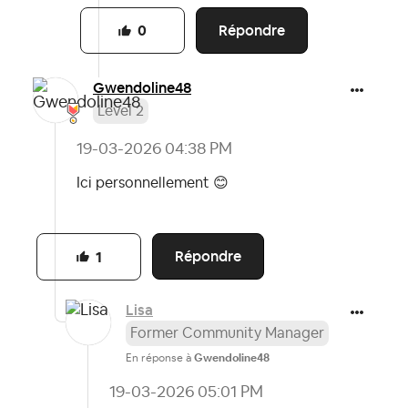
Répondre
0
Gwendoline48
Level 2
‎19-03-2026
04:38 PM
Ici personnellement
😊
Répondre
1
Lisa
Former Community Manager
En réponse à
Gwendoline48
‎19-03-2026
05:01 PM