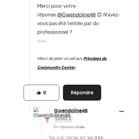
Merci pour votre
réponse
@Gwendoline48
😊
N'avez-
vous pas été tentée par du
professionnel ?
-----
Merci de jeter un oeil aux
Principes du
Community Center
Répondre
0
Gwendoline48
Level 2
En réponse à
Lisa
‎20-03-2026
10:39 AM