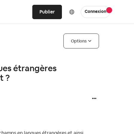
Publier
Connexion
Options
ues étrangères
t ?
es champs en langues étrangères et ainsi