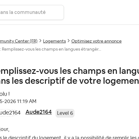
unity Center (FR)
Logements
Optimisez votre annonce
: Remplissez-vous les champs en langues étrangèr...
mplissez-vous les champs en lang
ns les descriptif de votre logemen
lu !
05-2026
11:19 AM
Aude2164
Level 6
our,
 le descriptif du logement, il y a la possibilité de remplir l