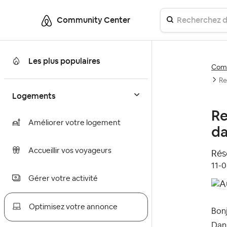
Community Center
Les plus populaires
Comm
Re
Logements
Re
Améliorer votre logement
da
Accueillir vos voyageurs
Réso
‎11-
Gérer votre activité
Optimisez votre annonce
Bonj
Dans