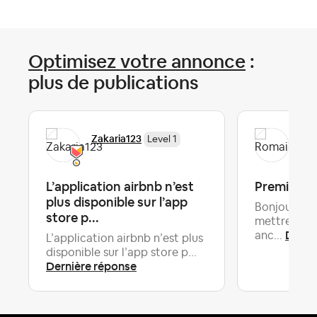
Optimisez votre annonce
:
plus de publications
Zakaria123
Rom
Level 1
L’application airbnb n’est
Premiers 
plus disponible sur l’app
Bonjour à to
store p...
mettre dep
Derni
anc...
L’application airbnb n’est plus
disponible sur l’app store p...
Dernière réponse