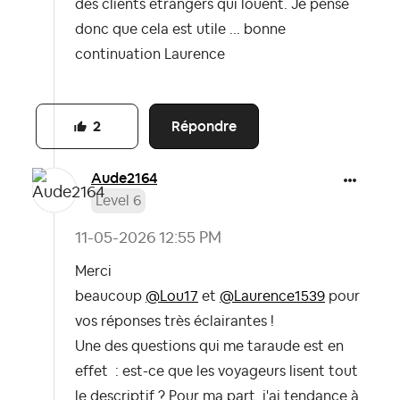
des clients étrangers qui louent. Je pense
donc que cela est utile ... bonne
continuation Laurence
Répondre
2
Aude2164
Level 6
‎11-05-2026
12:55 PM
Merci
beaucoup
@Lou17
et
@Laurence1539
pour
vos réponses très éclairantes !
Une des questions qui me taraude est en
effet : est-ce que les voyageurs lisent tout
le descriptif ? Pour ma part, j'ai tendance à