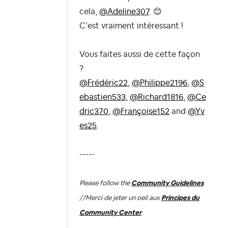
cela,
@Adeline307
.
😊
C’est vraiment intéressant !
Vous faites aussi de cette façon
?
@Frédéric22
,
@Philippe2196
,
@S
ebastien533
,
@Richard1816
,
@Ce
dric370
,
@Françoise152
and
@Yv
es25
.
-----
Please follow the
Community Guidelines
//
Merci de jeter un oeil aux
Principes du
Community Center