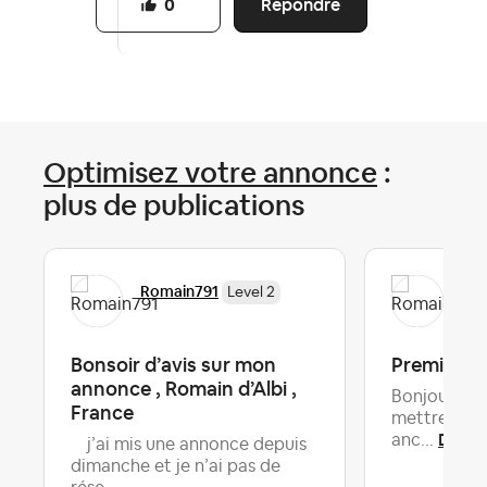
Répondre
0
Optimisez votre annonce
:
plus de publications
Romain791
Rom
Level 2
Bonsoir d’avis sur mon
Premiers 
annonce , Romain d’Albi ,
Bonjour à to
France
mettre dep
Derni
anc...
j’ai mis une annonce depuis
dimanche et je n’ai pas de