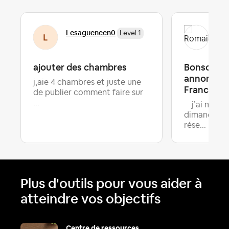
Lesagueneen0
Rom
Level 1
ajouter des chambres
Bonsoir d’
annonce , 
j,aie 4 chambres et juste une
France
de publier comment faire sur
...
j’ai mis u
dimanche et
rése...
Plus d'outils pour vous aider à
atteindre vos objectifs
Centre de ressources