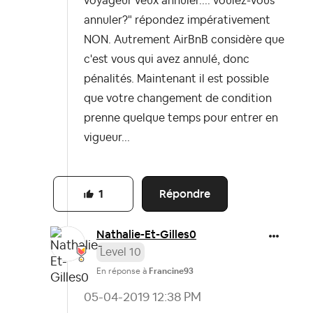
voyageur veux annuler.... voulez-vous
annuler?" répondez impérativement
NON. Autrement AirBnB considère que
c'est vous qui avez annulé, donc
pénalités. Maintenant il est possible
que votre changement de condition
prenne quelque temps pour entrer en
vigueur...
Répondre
1
Nathalie-Et-Gil
les0
Level 10
En réponse à
Francine93
‎05-04-2019
12:38 PM