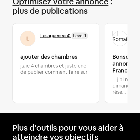
Optimisez votre annonce
:
plus de publications
Lesagueneen0
Rom
Level 1
ajouter des chambres
Bonsoir d’
annonce , 
j,aie 4 chambres et juste une
France
de publier comment faire sur
...
j’ai mis u
dimanche et
rése...
Plus d'outils pour vous aider à
atteindre vos objectifs