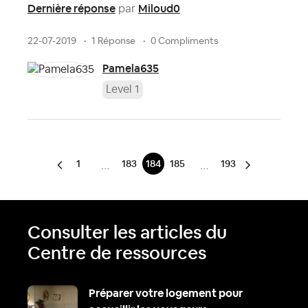
Dernière réponse
Miloud0
par
22-07-2019
1 Réponse
0 Compliments
Pamela635
Level 1
1
183
184
185
193
…
…
Consulter les articles du
Centre de ressources
Préparer votre logement pour