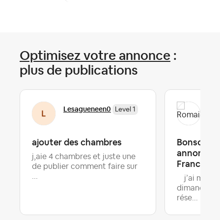
Optimisez votre annonce
:
plus de publications
Lesagueneen0
Rom
Level 1
ajouter des chambres
Bonsoir d’
annonce , 
j,aie 4 chambres et juste une
France
de publier comment faire sur
...
j’ai mis u
dimanche et
rése...