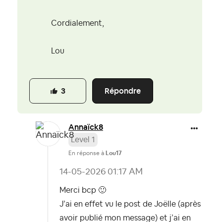
Cordialement,
Lou
Répondre
3
Annaïck8
Level 1
En réponse à
Lou17
‎14-05-2026
01:17 AM
Merci bcp
🙂
J’ai en effet vu le post de Joëlle (après
avoir publié mon message) et j’ai en