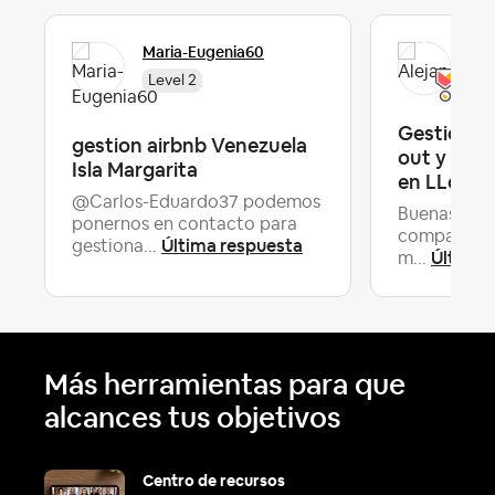
Maria-Eugenia60
Ale
Level 2
Gestión C
gestion airbnb Venezuela
out y serv
Isla Margarita
en LLore...
@Carlos-Eduardo37 podemos
Buenas tard
ponernos en contacto para
compañeros,
Última respuesta
gestiona...
Última 
m...
Más herramientas para que
alcances tus objetivos
Centro de recursos