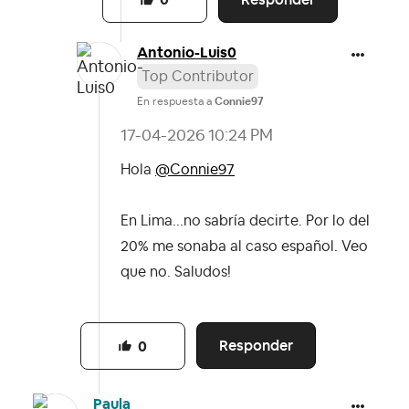
0
Antonio-Luis0
Top Contributor
En respuesta a
Connie97
‎17-04-2026
10:24 PM
Hola
@Connie97
En Lima...no sabría decirte. Por lo del
20% me sonaba al caso español. Veo
que no. Saludos!
Responder
0
Paula