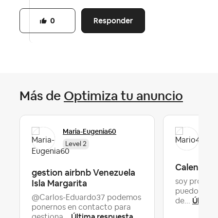
Responder
0
Más de
Optimiza tu anuncio
Maria-Eugenia60
Mar
Level 2
Calendari
gestion airbnb Venezuela
Isla Margarita
soy profeso
puedo poner
@Carlos-Eduardo37 podemos
Última
de...
ponernos en contacto para
Última respuesta
gestiona...