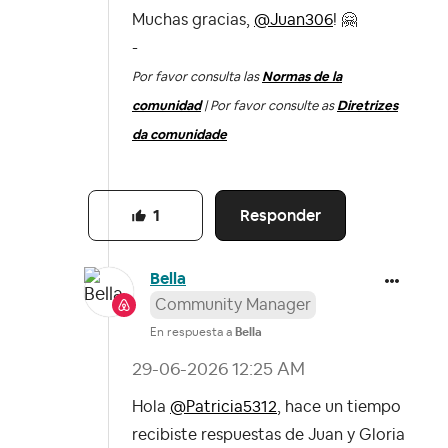
Muchas gracias,
@Juan306
!
🤗
-
Por favor consulta las
Normas de la
comunidad
| Por favor consulte as
Diretrizes
da comunidade
Responder
1
Bella
Community Manager
En respuesta a
Bella
‎29-06-2026
12:25 AM
Hola
@Patricia5312
, hace un tiempo
recibiste respuestas de Juan y Gloria