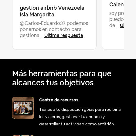
Calendari
gestion airbnb Venezuela
Isla Margarita
soy profeso
puedo poner
@Carlos-Eduardo37 podemos
Última
de...
ponernos en contacto para
Última respuesta
gestiona...
Más herramientas para que
alcances tus objetivos
Centro de recursos
Tienes a tu disposición guías para recibir a
los viajeros, gestionar tu anuncio y
desarrollar tu actividad como anfitrión.