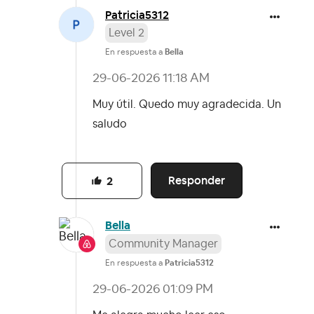
Patricia5312
Level 2
En respuesta a
Bella
‎29-06-2026
11:18 AM
Muy útil. Quedo muy agradecida. Un
saludo
Responder
2
Bella
Community Manager
En respuesta a
Patricia5312
‎29-06-2026
01:09 PM