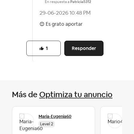
En respuesta a
Patricia5312
‎29-06-2026
10:48 PM
😊
Es grato aportar
Responder
1
Más de
Optimiza tu anuncio
Maria-Eugenia60
Mar
Level 2